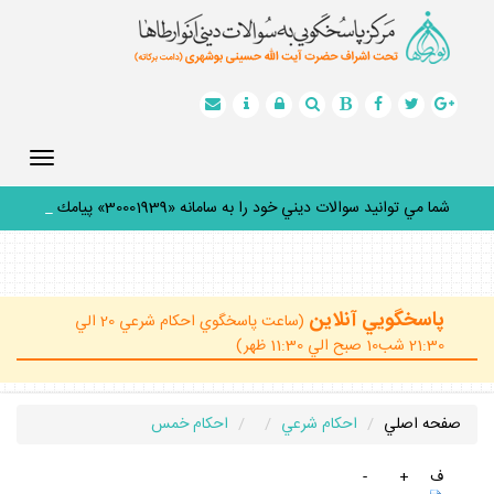
Toggle
gation
شما مي توانيد سوالات ديني خود را به سامانه «30001939» پيامك
كن
_
پاسخگويي آنلاين
(ساعت پاسخگوي احكام شرعي 20 الي
21:30 شب10 صبح الي 11:30 ظهر)
صفحه اصلي
احكام شرعي
احكام خمس