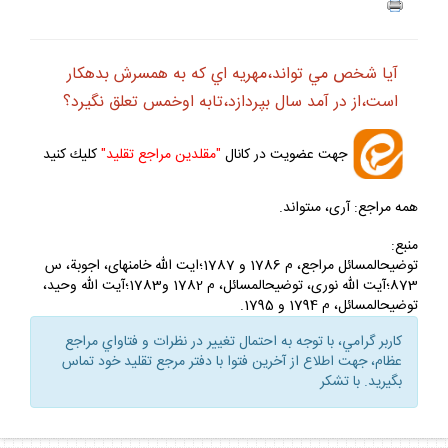
ف
+
-
آيا شخص مي تواند،مهريه اي كه به همسرش بدهكار
است،از در آمد سال بپردازد،تابه اوخمس تعلق نگيرد؟
جهت عضويت در كانال
"مقلدين مراجع تقليد"
كليك كنيد
همه مراجع: آرى، مى‏تواند.
منبع:
توضيح‏المسائل مراجع، م 1786 و 1787؛ايت الله خامنه‏اى، اجوبة، س
873؛آيت الله نورى، توضيح‏المسائل، م 1782 و1783؛آيت الله وحيد،
توضيح‏المسائل، م 1794 و 1795.
كاربر گرامي، با توجه به احتمال تغيير در نظرات و فتاواي مراجع
عظام، جهت اطلاع از آخرين فتوا با دفتر مرجع تقليد خود تماس
بگيريد. با تشكر