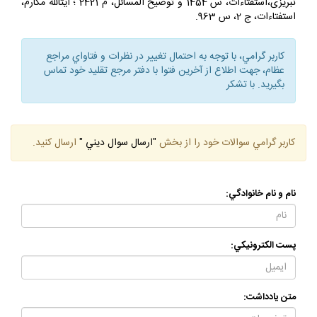
؛ آيت‏اللّه سيستانى، منهاج الصالحين، ج 2، م 337 و 338.آيت‏اللّه
تبريزى،استفتاءات، س 1454 و توضيح المسائل، م 2421 ؛ آيت‏اللّه مكارم،
استفتاءات، ج 2، س 963.
كاربر گرامي، با توجه به احتمال تغيير در نظرات و فتاواي مراجع
عظام، جهت اطلاع از آخرين فتوا با دفتر مرجع تقليد خود تماس
بگيريد. با تشكر
كاربر گرامي سوالات خود را از بخش
"ارسال سوال ديني "
ارسال كنيد.
نام و نام خانوادگي:
پست الكترونيكي:
متن يادداشت: