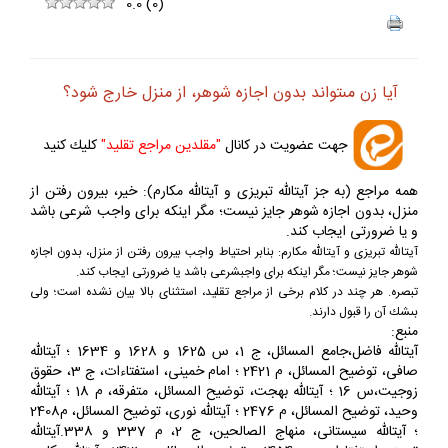
ف
+
-
0.0
(
0
)
آيا زن مى‏تواند بدون اجازه شوهر، از منزل خارج شود؟
جهت عضويت در كانال
"مقلدين مراجع تقليد"
كليك كنيد
همه مراجع (به جز آيت‏اللّه تبريزى و آيت‏اللّه مكارم): خير، بيرون رفتن از
منزل، بدون اجازه شوهر جايز نيست؛ مگر اينكه براى واجب شرعى باشد
و يا ضرورتى ايجاب كند.
آيت‏اللّه تبريزى و آيت‏اللّه مكارم: بنابر احتياط واجب بيرون رفتن از منزل، بدون اجازه
شوهر جايز نيست؛ مگر اينكه براى واجب
شرعى باشد يا ضرورتى ايجاب كند.
تبصره. هر چند در كلام برخى از مراجع تقليد، استثناى بالا بيان نشده است؛ ولى
بى‏شك آن را قبول دارند.
منبع:
آيت‏اللّه فاضل،جامع المسائل، ج 1، س 1625 و 1628 و 1634 ؛ آيت‏اللّه
صافى، توضيح المسائل، م 2421 ؛ امام خمينى، استفتاءات، ج 3، حقوق
زوجيت،س 16 ؛ آيت‏اللّه بهجت، توضيح المسائل، متفرقه، م 18 ؛ آيت‏اللّه
وحيد، توضيح المسائل، م 2476 ؛ آيت‏اللّه نورى، توضيح المسائل، م2408