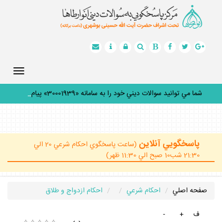
Toggle
gation
شما مي توانيد سوالات ديني خود را به سامانه «30001939» پيامك
ك
_
پاسخگويي آنلاين
(ساعت پاسخگوي احكام شرعي 20 الي
21:30 شب10 صبح الي 11:30 ظهر)
صفحه اصلي
احكام شرعي
احكام ازدواج و طلاق