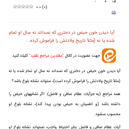
ف
+
-
0.0
(
0
)
آيا ديدن خون حيض در دخترى كه نمى‏داند نه سال او تمام
شده يا نه (مثلاً تاريخ ولادتش را فراموش كرده...
جهت عضويت در كانال
"مقلدين مراجع تقليد"
كليك كنيد
آيا ديدن خون حيض در دخترى كه نمى‏داند نه سال او تمام شده يا نه
(مثلاً تاريخ ولادتش را فراموش كرده است)، مى‏تواند نشانه بلوغ باشد؟
همه مراجع (به جزآيات عظام صافى و فاضل): اگر نشانه‏هاى حيض را
داشته باشد (و اطمينان به حيض بودن پيدا كند)، نشانه بلوغ او
محسوب مى‏شود.