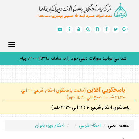
Toggle
gation
شما مي توانيد سوالات ديني خود را به سامانه «30001939» پيامك
ك
_
پاسخگويي آنلاين
(ساعت پاسخگوي احكام شرعي 20 الي
21:30 شب10 صبح الي 11:30 ظهر)
پاسخگوي احكام شرعي -1 ( 11 الي 12:30 ظهر)
صفحه اصلي
احكام شرعي
احكام ويژه بانوان