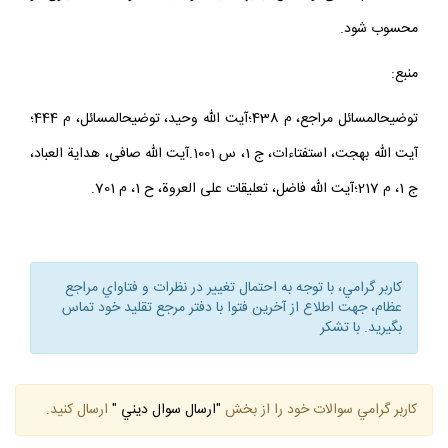
آيات عظام صافى و فاضل: بنابر احتياط واجب، نمى‏تواند نشانه بلوغ او
محسوب شود.
منبع:
توضيح‏المسائل مراجع، م 438؛آيت الله وحيد، توضيح‏المسائل، م 444؛
آيت الله بهجت، استفتاءات، ج 1، س 1001.آيت الله صافى، هداية العباد،
ج 1، م 217؛آيت الله فاضل، تعليقات على العروة، ح 1، م 701.
كاربر گرامي، با توجه به احتمال تغيير در نظرات و فتاواي مراجع
عظام، جهت اطلاع از آخرين فتوا با دفتر مرجع تقليد خود تماس
بگيريد. با تشكر
كاربر گرامي سوالات خود را از بخش
"ارسال سوال ديني "
ارسال كنيد.