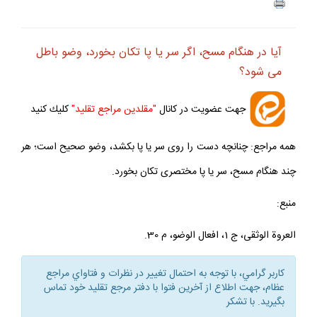
ف
+
-
آيا در هنگام مسح، اگر سر يا پا تكان بخورد، وضو باطل
مى‏ شود؟
جهت عضويت در كانال
"مقلدين مراجع تقليد"
كليك كنيد
همه مراجع: چنانچه دست را روى سر يا پا بكشد، وضو صحيح است؛ هر
چند هنگام مسح، سر يا پا مختصرى تكان بخورد.
منبع:
العروة الوثقى، ج 1، افعال الوضو، م 30.
كاربر گرامي، با توجه به احتمال تغيير در نظرات و فتاواي مراجع
عظام، جهت اطلاع از آخرين فتوا با دفتر مرجع تقليد خود تماس
بگيريد. با تشكر