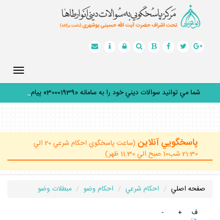
Toggle
gation
شما مي توانيد سوالات ديني خود را به سامانه «30001939» پيامك
ك
_
پاسخگويي آنلاين
(ساعت پاسخگوي احكام شرعي 20 الي
21:30 شب10 صبح الي 11:30 ظهر)
صفحه اصلي
احكام شرعي
احكام وضو
مبطلات وضو