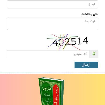
متن يادداشت: