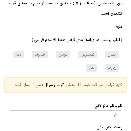
من المُدحضين»(صافّات، 141.) كلمه‏ ى «ساهَم» از سهم به معناى قرعه
كشيدن است.
منبع:
(كتاب پرسش ها وپاسخ هاي قرآني.حجة الاسلام قرائتي)
انسان
تفسيرنور
توسل
خداوند
دعا
زيارت
نماز
كاربر گرامي سوالات خود را از بخش
"ارسال سوال ديني "
ارسال كنيد.
نام و نام خانوادگي:
پست الكترونيكي: