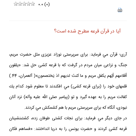
0.0
(
0
)
آيا در قرآن قرعه مطرح شده است؟
آرى؛ قرآن مي فرمايد: براى سرپرستى نوزاد عزيزى مثل حضرت مريم،
جنگ و نزاعى ميان مردم در گرفت كه با قرعه‏ كشى حل شد: «يلقون
أقلامهم أيّهم يكفل مريم و ما كنتَ لديهم اذ يَختصمون»( آل‏عمران، 44.)
قلم‏هاى خود را (براى قرعه كشى) مي افكندند تا معلوم شود كدام يك
كفالت مريم را به عهده گيرد و تو (پيامبر صلى الله عليه وآله) نزد آنان
نبودى، آنگاه كه براى سرپرستى مريم با هم كشمكش مي كردند.
در جاى ديگر مي فرمايد: براى نجات كشتى طوفان زده، كشتى‏نشينان
قرعه‏ كشى كردند و حضرت يونس را به دريا انداختند: «فساهم فكان