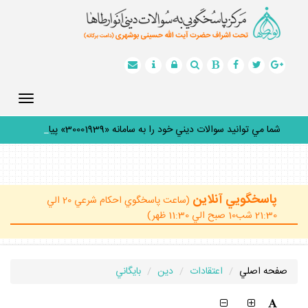
Toggle
gation
شما مي توانيد سوالات ديني خود را به سامانه «30001939» پيامك
_
پاسخگويي آنلاين
(ساعت پاسخگوي احكام شرعي 20 الي
21:30 شب10 صبح الي 11:30 ظهر)
صفحه اصلي
اعتقادات
دين
بايگاني