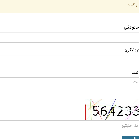
ل كنيد.
 خانوادگي:
رونيكي:
اشت: