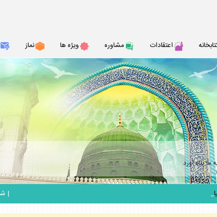
تابخانه
اعتقادات
مشاوره
ويژه ها
نماز
ما پناه آورد
_
|
شنبه 17