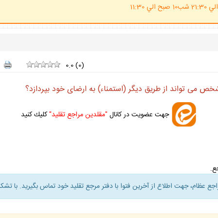
(ساعت پاسخگوي احكام شرعي 20 الي 21:30 شب10 صبح الي 11:30
0.0
(
0
)
ص مى تواند از طريق ديگر (استمناء) به ارضاى خود بپردازد؟
جهت عضويت در كانال
"مقلدين مراجع تقليد"
كليك كنيد
راجع عظام، جهت اطلاع از آخرين فتوا با دفتر مرجع تقليد خود تماس بگيريد. با تشكر