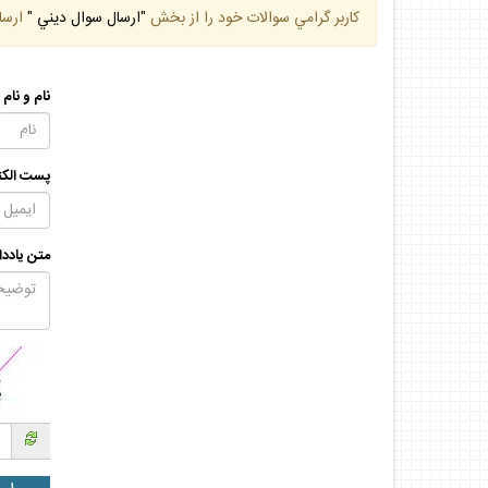
كاربر گرامي سوالات خود را از بخش
"ارسال سوال ديني "
ارسا
نام و نام
پست الكت
متن يادد