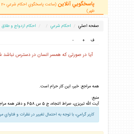
پاسخگويي آنلاين
ظهر)
صفحه اصلي
احكام شرعي
احكام ازدواج و طلاق
ف
+
-
آيا در صورتى كه همسر انسان در دسترس نباشد شخ
همه مراجع: خير، اين كار حرام است.
منبع:
آيت الله تبريزى، صراط النجاه، ج 5 س 658 و دفتر همه مراجع.
كاربر گرامي، با توجه به احتمال تغيير در نظرات و فتاواي م