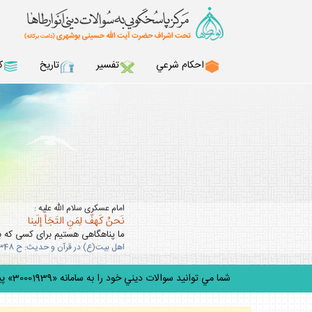
احكام شرعي
تفسير
تاريخ
ك
امام عسكرى سلام الله عليه :
نَحنُ كَهفٌ لِمَنِ التَجَأَ إلَينا
ما پناهگاهى هستيم براى كسى كه به 
اهل بيت(ع) در قرآن و حديث: ح 348
شما مي توانيد سوالات ديني خود را به سامانه «30001939» پيامك ك