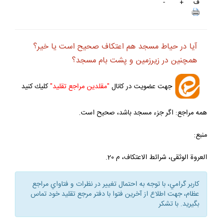
ف
+
-
آيا در حياط مسجد هم اعتكاف صحيح است يا خير؟
همچنين در زيرزمين و پشت بام مسجد؟
جهت عضويت در كانال
"مقلدين مراجع تقليد"
كليك كنيد
همه مراجع: اگر جزء مسجد باشد، صحيح است.
منبع:
العروة الوثقى، شرائط الاعتكاف، م 20.
كاربر گرامي، با توجه به احتمال تغيير در نظرات و فتاواي مراجع
عظام، جهت اطلاع از آخرين فتوا با دفتر مرجع تقليد خود تماس
بگيريد. با تشكر