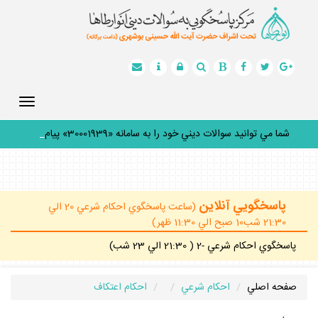
Toggle
gation
شما مي توانيد سوالات ديني خود را به سامانه «30001939» پيامك
_
پاسخگويي آنلاين
(ساعت پاسخگوي احكام شرعي 20 الي
21:30 شب10 صبح الي 11:30 ظهر)
پاسخگوي احكام شرعي -2 ( 21:30 الي 23 شب)
صفحه اصلي
احكام شرعي
احكام اعتكاف