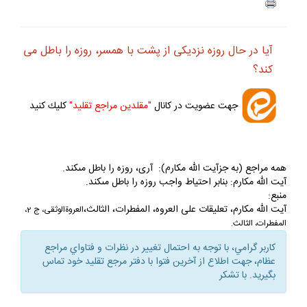
آيا در حال روزه نزديكى از پشت با همسر، روزه را باطل مى‏
كند؟
جهت عضويت در كانال
"مقلدين مراجع تقليد"
كليك كنيد
همه مراجع (به جزآيت الله مكارم): آرى، روزه را باطل مى‏كند.
آيت الله مكارم: بنابر احتياط واجب روزه را باطل مى‏كند.
منبع:
آيت الله مكارم، تعليقات على العروه، المفطرات، الثالث،
العروةالوثقى، ج 2،
المفطرات، الثالث.
كاربر گرامي، با توجه به احتمال تغيير در نظرات و فتاواي مراجع
عظام، جهت اطلاع از آخرين فتوا با دفتر مرجع تقليد خود تماس
بگيريد. با تشكر