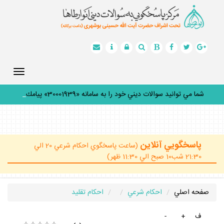
Toggle
gation
شما مي توانيد سوالات ديني خود را به سامانه «30001939» پيامك
كن
_
پاسخگويي آنلاين
(ساعت پاسخگوي احكام شرعي 20 الي
21:30 شب10 صبح الي 11:30 ظهر)
صفحه اصلي
احكام شرعي
احكام تقليد