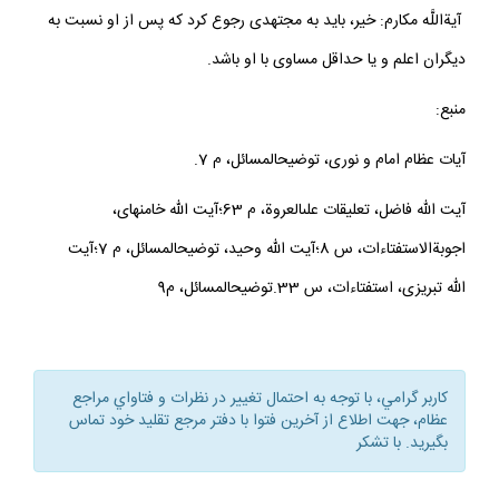
آيةاللَّه مكارم: خير، بايد به مجتهدى رجوع كرد كه پس از او نسبت به
ديگران اعلم و يا حداقل مساوى با او باشد.
منبع:
آيات عظام امام و نورى، توضيح‏المسائل، م 7.
آيت الله فاضل، تعليقات على‏العروة، م 63؛آيت الله خامنه‏اى،
اجوبةالاستفتاءات، س 8؛آيت الله وحيد، توضيح‏المسائل، م 7؛آيت
الله تبريزى، استفتاءات، س 33.توضيح‏المسائل، م9
كاربر گرامي، با توجه به احتمال تغيير در نظرات و فتاواي مراجع
عظام، جهت اطلاع از آخرين فتوا با دفتر مرجع تقليد خود تماس
بگيريد. با تشكر