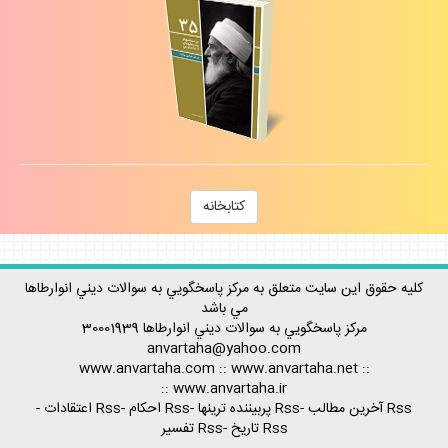
كتابخانه
كليه حقوق اين سايت متعلق به مركز پاسخگويي به سوالات ديني انوارطاها
مي باشد
مركز پاسخگويي به سوالات ديني
انوارطاها
30001939
anvartaha@yahoo.com
www.anvartaha.com
::
www.anvartaha.net
::
::
www.anvartaha.ir
Rss آخرين مطالب
-
Rss پربيننده ترينها
-
Rss احكام
-
Rss اعتقادات
-