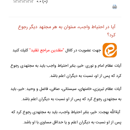
ف
+
-
0.0
(
0
)
آيا در احتياط واجب، مى‏توان به هر مجتهد ديگر رجوع
كرد؟
جهت عضويت در كانال
"مقلدين مراجع تقليد"
كليك كنيد
آيات عظام امام و نورى: خير، بنابر احتياط واجب بايد به مجتهدى رجوع
كرد كه پس از او، نسبت به ديگران اعلم باشد.
آيات عظام تبريزى، خامنه‏اى، سيستانى، صافى، فاضل و وحيد: خير، بايد
به مجتهدى رجوع كرد كه پس از او نسبت به ديگران اعلم باشد.
آيةاللَّه بهجت: خير، بنابر احتياط واجب، بايد به مجتهدى رجوع كرد كه
پس از او نسبت به ديگران اعلم و يا حداقل مساوى با او باشد.