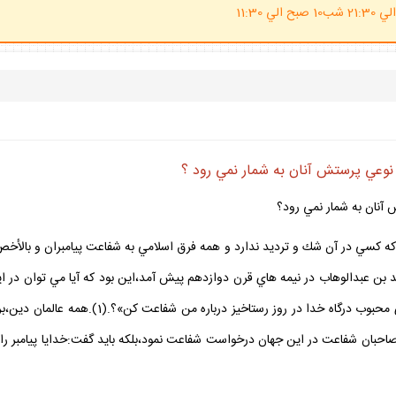
(ساعت پاسخگوي احكام شرعي 20 الي 21:30 شب10 صبح الي 11:30
نوعي پرستش آنان به شمار نمي رود ؟
آنان به شمار نمي رود؟
ه كسي در آن شك و ترديد ندارد و همه فرق اسلامي به شفاعت پيامبران و بالأخص پيام
بن عبدالوهاب در نيمه هاي قرن دوازدهم پيش آمد،اين بود كه آيا مي توان در اين
و سنت قطعي است،درخواست شفاعت كرد و مثلاً گفت
 صاحبان شفاعت در اين جهان درخواست شفاعت نمود،بلكه بايد گفت:خدايا پيامبر را 