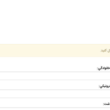
ل كنيد.
 خانوادگي:
رونيكي:
اشت: