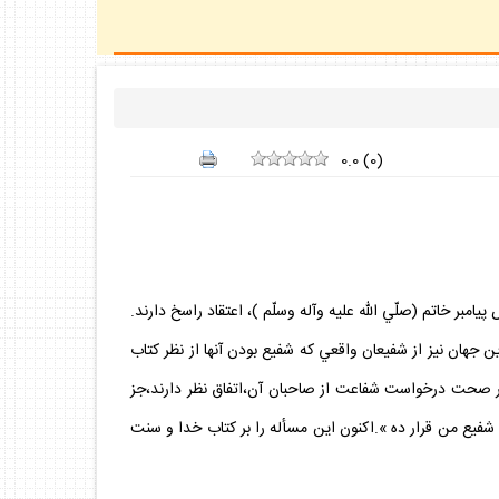
0.0
(
0
)
بر خاتم (صلّي الله عليه وآله وسلّم )، اعتقاد راسخ دارند.
 جهان نيز از شفيعان واقعي كه شفيع بودن آنها از نظر كتاب
:« اي محبوب درگاه خدا در روز رستاخيز درباره من شفاعت كن»؟.(1).همه عالمان دين،بر صحت درخواست شفاعت از صاحبان آن،اتفاق نظر دارند،جز
شفيع من قرار ده ».اكنون اين مسأله را بر كتاب خدا و سنت