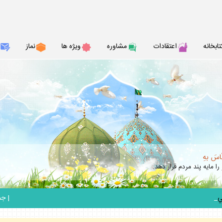
تابخانه
اعتقادات
مشاوره
ويژه ها
نماز
نّاسَ بهِ
را مايه پند مردم قرار دهد.
_
|
جمعه 6