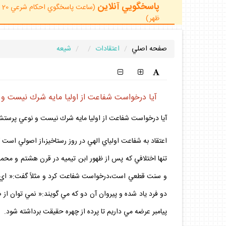
پاسخگويي آنلاين
ظهر)
صفحه اصلي
اعتقادات
شيعه
آيا درخواست شفاعت از اوليا مايه شرك نيست و 
آيا درخواست شفاعت از اوليا مايه شرك نيست و نوعي پرستش 
اعتقاد به شفاعت اولياي الهي در روز رستاخيز،از اصولي است ك
تنها اختلافي كه پس از ظهور ابن تيميه در قرن هشتم و محمد 
دو فرد ياد شده و پيروان آن دو كه مي گويند:« نمي توان از
پيامبر عرضه مي داريم تا پرده از چهره حقيقت برداشته شود.