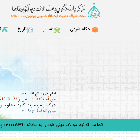
احكام شرعي
تفسير
تاريخ
ك
امام على سلام الله عليه :
مَن لَم يَتَّعِظْ بِالنّاسِ وَعَظَ اللّه ُ ال
هر كه از مردم پند نگيرد، خداوند او 
ميزان الحكمة: ح 22191
شما مي توانيد سوالات ديني خود را به سامانه «30001939» پيامك كن