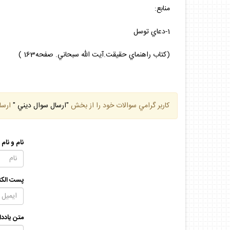
منابع:
1-دعاي توسل
(كتاب راهنماي حقيقت.آيت الله سبحاني. صفحه163 )
كاربر گرامي سوالات خود را از بخش
"ارسال سوال ديني "
ارسا
نام و نام
پست الكت
متن يادد