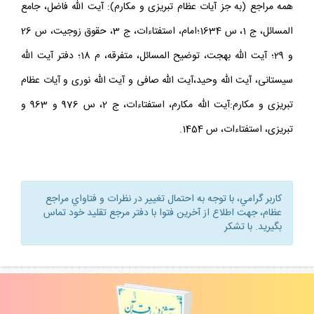
همه مراجع (به جز آيات عظام تبريزى و مكارم): آيت‏ الله فاضل، جامع‏
المسائل، ج 1، س 1634؛امام، استفتاءات، ج 3، حقوق زوجيت، س 26
و 29؛ آيت ‏الله بهجت، توضيح ‏المسائل، متفرقه، م 18؛ دفتر آيت ‏الله
سيستانى، آيت ‏الله وحيد،آيت ‏الله صافى و آيت ‏الله نورى و آيات عظام
تبريزى و مكارم:آيت ‏الله مكارم، استفتاءات، ج 2، س 976 و 963 و
تبريزى، استفتاءات، س 1454.
كاربر گرامي، با توجه به احتمال تغيير در نظرات و فتاواي مراجع
عظام، جهت اطلاع از آخرين فتوا با دفتر مرجع تقليد خود تماس
بگيريد. با تشكر