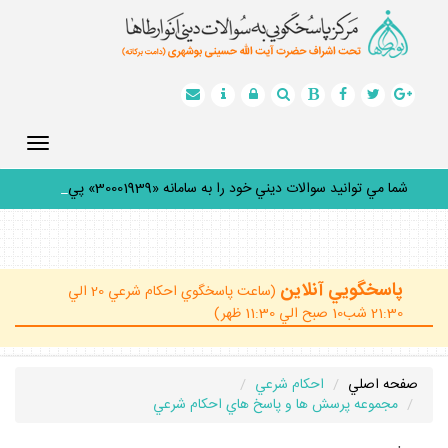
Toggle
gation
شما مي توانيد سوالات ديني خود را به سامانه «30001939» پيام
_
پاسخگويي آنلاين
(ساعت پاسخگوي احكام شرعي 20 الي
21:30 شب10 صبح الي 11:30 ظهر)
صفحه اصلي
احكام شرعي
مجموعه پرسش ها و پاسخ هاي احكام شرعي