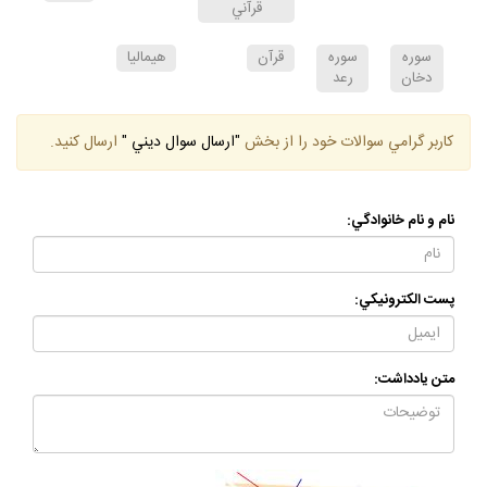
وپاسخ هاي
اسراء
قرآني
سوره
سوره
قرآن
هيماليا
دخان
رعد
كاربر گرامي سوالات خود را از بخش
"ارسال سوال ديني "
ارسال كنيد.
نام و نام خانوادگي:
پست الكترونيكي:
متن يادداشت: