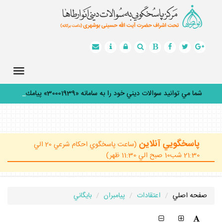
Toggle
gation
شما مي توانيد سوالات ديني خود را به سامانه «30001939» پيامك
كن
_
پاسخگويي آنلاين
(ساعت پاسخگوي احكام شرعي 20 الي
21:30 شب10 صبح الي 11:30 ظهر)
صفحه اصلي
اعتقادات
پيامبران
بايگاني