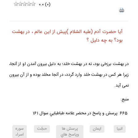
0.0
(
0
)
آيا حضرت آدم (عليه السّلام )پيش از اين عالم ، در بهشت
بود؟ به چه دليل ؟
در بهشت برزخى بود، نه در بهشت خلد؛ به دليل بيرون آمدن او از آنجا،
زيرا هر كس در بهشت خلد وارد گردد، در آنجا مخلد بوده و از آن بيرون
نمى آيد.
منبع:
665 پرسش و پاسخ در محضر علامه طباطبايي سوال 161
انبيا
ايمان
پرسش ها
حجّت
سوره