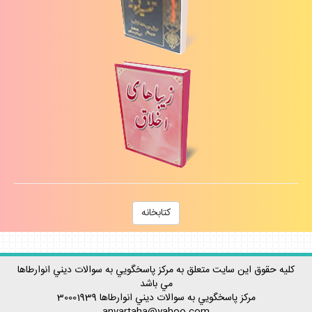
كتابخانه
كليه حقوق اين سايت متعلق به مركز پاسخگويي به سوالات ديني انوارطاها
مي باشد