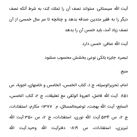
مصرف مى‏شود، خمس ندارد و در غير اين صورت خمس دارد.
آيت الله سيستانى: مى‏تواند نصف آن را تملك كند؛ به شرط آنكه نصف
ديگر را به فقير متدين صدقه بدهد و چنانچه تا سر سال خمسى از آن
نصف زياد آمد، بايد خمس آن را بدهد
آيت الله صافى: خمس دارد.
تبصره. جايزه بانكى نوعى بخشش محسوب مى‏شود.
منبع:
امام، تحريرالوسيله، ج 1، كتاب الخمس، الخامس و خامنه‏اى، اجوبة، س
851. آيت الله فاضل، العروة الوثقى مع تعليقات، ج 2، كتاب الخمس،
السابع؛ آيت الله بهجت، توضيح‏المسائل، م 1377؛ مكارم، استفتاءات،
ج 2، س 534.آيت الله نورى، استفتاءات، ج 2، س 350.آيت الله
تبريزى، استفتاءات، س 819؛ دفترآيت الله وحيد.آيت الله