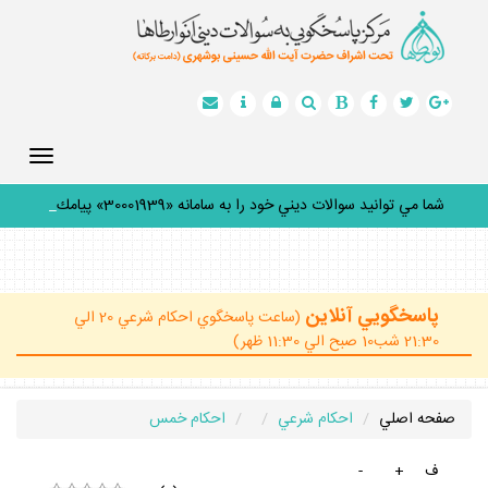
Toggle
gation
شما مي توانيد سوالات ديني خود را به سامانه «30001939» پيامك
كن
_
پاسخگويي آنلاين
(ساعت پاسخگوي احكام شرعي 20 الي
21:30 شب10 صبح الي 11:30 ظهر)
صفحه اصلي
احكام شرعي
احكام خمس