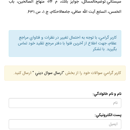
سيستاني:توضيح‏المسائل، جوايز بانك، م 24؛ منهاج الصالحين، باب
الخمس، السابع.آيت الله صافى، جامع‏الاحكام، ج 1، س 631.
كاربر گرامي، با توجه به احتمال تغيير در نظرات و فتاواي مراجع
عظام، جهت اطلاع از آخرين فتوا با دفتر مرجع تقليد خود تماس
بگيريد. با تشكر
كاربر گرامي سوالات خود را از بخش
"ارسال سوال ديني "
ارسال كنيد.
نام و نام خانوادگي:
پست الكترونيكي: