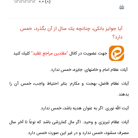
ف
+
-
0.0
(
0
)
آيا جوايز بانكى، چنانچه يك سال از آن بگذرد، خمس
دارد؟
جهت عضويت در كانال
"مقلدين مراجع تقليد"
كليك كنيد
آيات عظام امام و خامنه‏اى: جايزه، خمس ندارد.
آيات عظام فاضل، بهجت و مكارم: بنابر احتياط واجب، خمس آن را
بدهند.
آيت الله نورى: اگر به عنوان هديه باشد، خمس ندارد.
آيات عظام تبريزى و وحيد: اگر مال كم‏ارزشى باشد كه نوعاً تا آخر سال