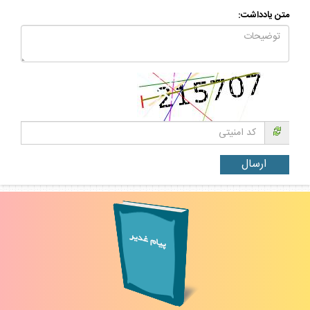
متن يادداشت: