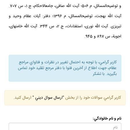
687؛ دفترآيت الله سيستانى.آيت الله مكارم، استفتاءات، ج 2، س 524
و توضيح‏المسائل، م 506؛ آيت الله صافى، جامع‏الاحكام، ج 1، س 707.
آيت الله بهجت، توضيح‏المسائل، م 1396؛ دفتر: آيات عظام وحيد و
تبريزى. آيت الله نورى، استفتاءات، ج 2، س 344. آيت الله خامنه‏اى،
اجوبة، س 897 و 945.
كاربر گرامي، با توجه به احتمال تغيير در نظرات و فتاواي مراجع
عظام، جهت اطلاع از آخرين فتوا با دفتر مرجع تقليد خود تماس
بگيريد. با تشكر
كاربر گرامي سوالات خود را از بخش
"ارسال سوال ديني "
ارسال كنيد.
نام و نام خانوادگي: