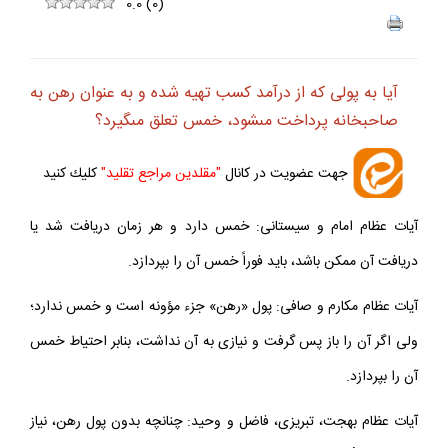
ف
+
-
0.0
(
0
)
آيا به پولى كه از درآمد كسب تهيه شده و به عنوان رهن به
صاحبخانه پرداخت مى‏شود، خمس تعلق مى‏گيرد؟
جهت عضويت در كانال
"مقلدين مراجع تقليد"
كليك كنيد
آيات عظام امام و سيستانى: خمس دارد و هر زمان دريافت شد يا
دريافت آن ممكن باشد، بايد فوراً خمس آن را بپردازد.
آيات عظام مكارم و صافى: پول «رهن» جزء مؤونه است و خمس ندارد؛
ولى اگر آن را باز پس گرفت و نيازى به آن نداشت، بنابر احتياط خمس
آن را بپردازد.
آيات عظام بهجت، تبريزى، فاضل و وحيد: چنانچه بدون پول رهن، نياز