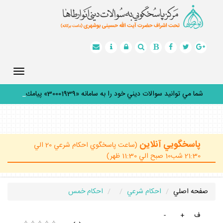
Toggle
gation
شما مي توانيد سوالات ديني خود را به سامانه «30001939» پيامك
ك
_
پاسخگويي آنلاين
(ساعت پاسخگوي احكام شرعي 20 الي
21:30 شب10 صبح الي 11:30 ظهر)
صفحه اصلي
احكام شرعي
احكام خمس