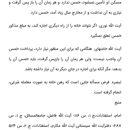
مسكن او تأمين نمى‏شود، خمس ندارد و هر زمان آن را باز پس گرفت و
نيازى به آن نداشت و از مخارج سال زياد آمد، خمس دارد.
آيت الله نورى: اگر نتواند خانه را از راه ديگرى اجاره كند، به مبلغ مذكور
خمس تعلق نمى‏گيرد.
آيت الله خامنه‏اى: هنگامى كه براى اين منظور نياز دارد، پرداخت خمس
آن واجب نيست؛ ولى هر زمان آن را بازپس گرفت، بايد خمس آن را
بدهد؛ مگر آنكه براى اجاره در جاى ديگر به آن نياز داشته باشد.
تبصره. فرض مسأله جايى است كه رهن خانه به صورت معامله شرعى،
انجام گرفته است.
منبع:
امام، استفتاءات،ج 1، س 116؛ آيت الله فاضل، جامع‏المسائل، ج 1، س