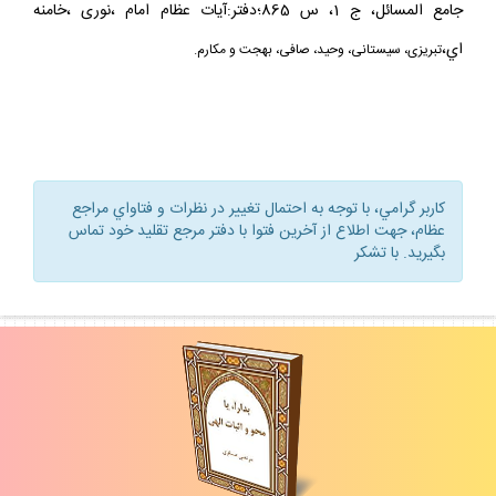
جامع المسائل، ج 1، س 865؛دفتر:آيات عظام امام ،نورى ،خامنه
اي،
تبريزى، سيستانى، وحيد، صافى، بهجت و مكارم.
كاربر گرامي، با توجه به احتمال تغيير در نظرات و فتاواي مراجع
عظام، جهت اطلاع از آخرين فتوا با دفتر مرجع تقليد خود تماس
بگيريد. با تشكر