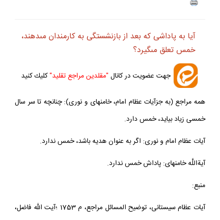
آيا به پاداشى كه بعد از بازنشستگى به كارمندان مى‏دهند،
خمس تعلق مى‏گيرد؟
جهت عضويت در كانال
"مقلدين مراجع تقليد"
كليك كنيد
همه مراجع (به جزآيات عظام امام، خامنه‏اى و نورى): چنانچه تا سر سال
خمسى زياد بيايد، خمس دارد.
آيات عظام امام و نورى: اگر به عنوان هديه باشد، خمس ندارد.
آيةاللَّه خامنه‏اى: پاداش خمس ندارد.
منبع:
آيات عظام سيستانى، توضيح المسائل مراجع، م 1753 ؛آيت الله فاضل،