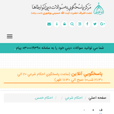
Toggle
gation
شما مي توانيد سوالات ديني خود را به سامانه «30001939» پيامك
_
پاسخگويي آنلاين
(ساعت پاسخگوي احكام شرعي 20 الي
21:30 شب10 صبح الي 11:30 ظهر)
صفحه اصلي
احكام شرعي
احكام خمس
ف
+
-