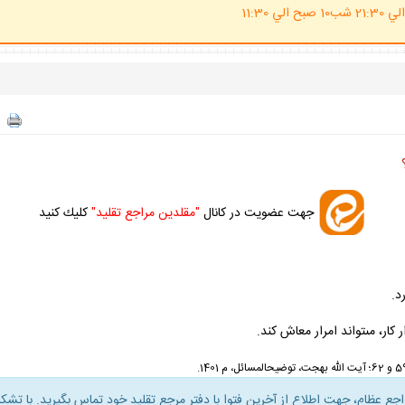
(ساعت پاسخگوي احكام شرعي 20 الي 21:30 شب10 صبح الي 11:30
جهت عضويت در كانال
"مقلدين مراجع تقليد"
كليك كنيد
د.
الله بهجت، توضيح‏المسائل، م 1401.
راجع عظام، جهت اطلاع از آخرين فتوا با دفتر مرجع تقليد خود تماس بگيريد. با تشكر