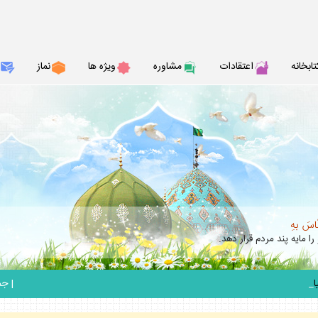
تابخانه
اعتقادات
مشاوره
ويژه ها
نماز
نّاسَ بهِ
را مايه پند مردم قرار دهد.
_
|
جمعه 6