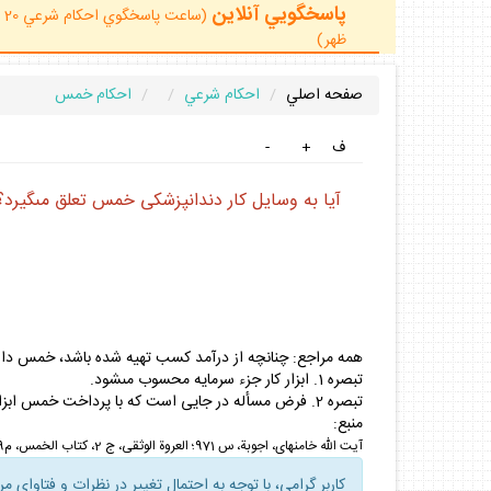
پاسخگويي آنلاين
ظهر)
صفحه اصلي
احكام شرعي
احكام خمس
ف
+
-
آيا به وسايل كار دندانپزشكى خمس تعلق مى‏گيرد؟
همه مراجع: چنانچه از درآمد كسب تهيه شده باشد، خمس دار
تبصره 1. ابزار كار جزء سرمايه محسوب مى‏شود.
تبصره 2. فرض مسأله در جايى است كه با پرداخت خمس ابزار كار، مى‏تواند امرار معاش كند.
منبع:
آيت الله خامنه‏اى، اجوبة، س 971؛ العروة الوثقى، ج 2، كتاب الخمس، م
59 و 62؛ آيت 
كاربر گرامي، با توجه به احتمال تغيير در نظرات و فتاواي م