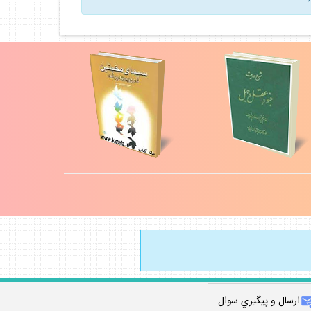
ارسال و پيگيري سوال