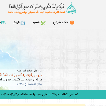
احكام شرعي
تفسير
تاريخ
ك
امام على سلام الله عليه :
مَن لَم يَتَّعِظْ بِالنّاسِ وَعَظَ اللّه ُ ال
هر كه از مردم پند نگيرد، خداوند او 
ميزان الحكمة: ح 22191
شما مي توانيد سوالات ديني خود را به سامانه «30001939» پيامك ك