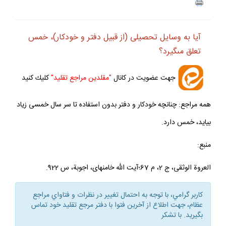
آيا به وسايل تحصيلى (از قبيل دفتر و خودكار)، خمس
تعلق مى‏گيرد؟
جهت عضويت در كانال
"مقلدين مراجع تقليد"
كليك كنيد
همه مراجع: چنانچه خودكار و دفتر بدون استفاده تا سر سال خمسى زياد
بيايد، خمس دارد.
منبع:
العروة الوثقى، ج 2، م 67؛آيت الله خامنه‏اى، اجوبة، س 922.
كاربر گرامي، با توجه به احتمال تغيير در نظرات و فتاواي مراجع
عظام، جهت اطلاع از آخرين فتوا با دفتر مرجع تقليد خود تماس
بگيريد. با تشكر