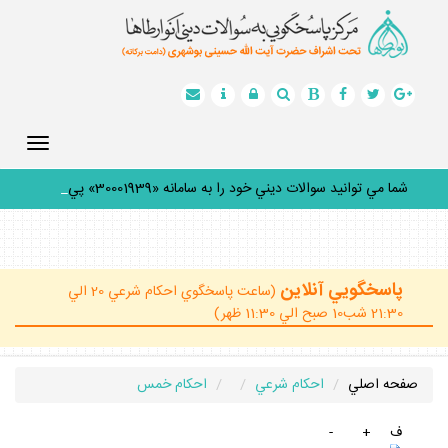
Toggle
gation
شما مي توانيد سوالات ديني خود را به سامانه «30001939» پيام
_
پاسخگويي آنلاين
(ساعت پاسخگوي احكام شرعي 20 الي
21:30 شب10 صبح الي 11:30 ظهر)
صفحه اصلي
احكام شرعي
احكام خمس
ف
+
-