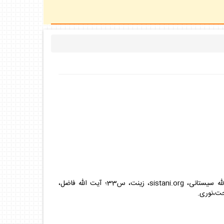
آيت اللّه مكارم، استفتاءات، ج‏1، س‏811؛ آيت اللّه تبريزى، استفتاءات، س‏2193؛ امامخمينى، استفتاءات، ج‏1، (لباس نمازگزار)، س‏50؛ آيت اللّه سيستانى، sistani.org، زينت، س‏33؛ آيت اللّه فاضل،