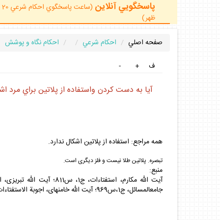
پاسخگويي آنلاين
ظهر)
صفحه اصلي
احكام شرعي
احكام نگاه و پوشش
ف
+
-
آيا به دست كردن واستفاده از پلاتين براي مرد اش
همه مراجع: استفاده از پلاتين اشكال ندارد.
تبصره. پلاتين طلا نيست و فلز ديگرى است.
منبع:
جامع‏المسائل، ج‏1،س‏969؛ آيت اللّه خامنه‏اى، اجوبة الاستفتاءات، س‏443؛ آيت اللّه صافى، جامع‏الاحكام، ج‏2، س‏1739؛ دفتر آيات عظام وحيد، بهجت،نورى.