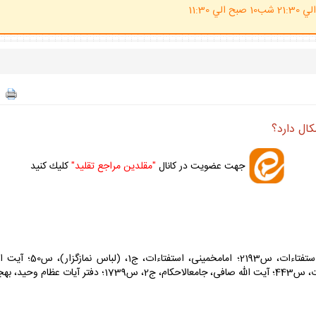
(ساعت پاسخگوي احكام شرعي 20 الي 21:30 شب10 صبح الي 11:30
كال دارد؟
جهت عضويت در كانال
"مقلدين مراجع تقليد"
كليك كنيد