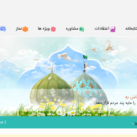
تابخانه
اعتقادات
مشاوره
ويژه ها
نماز
نّاسَ بهِ
را مايه پند مردم قرار دهد.
_
|
جمعه 6