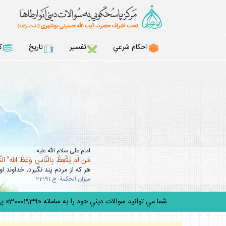
احكام شرعي
تفسير
تاريخ
ك
امام على سلام الله عليه :
مَن لَم يَتَّعِظْ بِالنّاسِ وَعَظَ اللّه ُ ال
هر كه از مردم پند نگيرد، خداوند او 
ميزان الحكمة: ح 22191
شما مي توانيد سوالات ديني خود را به سامانه «30001939» پيامك ك