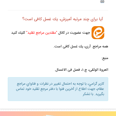
ف
+
-
آيا براى چند مرتبه آميزش، يك غسل كافى است؟
جهت عضويت در كانال
"مقلدين مراجع تقليد"
كليك كنيد
همه مراجع: آرى، يك غسل كافى است.
منبع:
العروة الوثقى، ج 1، فصل فى الاغسال.
كاربر گرامي، با توجه به احتمال تغيير در نظرات و فتاواي مراجع
عظام، جهت اطلاع از آخرين فتوا با دفتر مرجع تقليد خود تماس
بگيريد. با تشكر