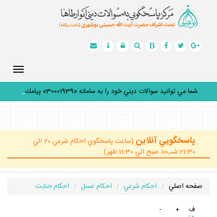
Toggle
gation
شما مي توانيد سوالات ديني خود را به سامانه «30001939» پيامك
ك
_
پاسخگويي آنلاين
(ساعت پاسخگوي احكام شرعي 20 الي
21:30 شب10 صبح الي 11:30 ظهر)
صفحه اصلي
احكام شرعي
احكام غسل
احكام جنابت