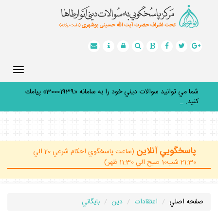
Toggle
gation
شما مي توانيد سوالات ديني خود را به سامانه «30001939» پيامك
كنيد.
_
پاسخگويي آنلاين
(ساعت پاسخگوي احكام شرعي 20 الي
21:30 شب10 صبح الي 11:30 ظهر)
صفحه اصلي
اعتقادات
دين
بايگاني