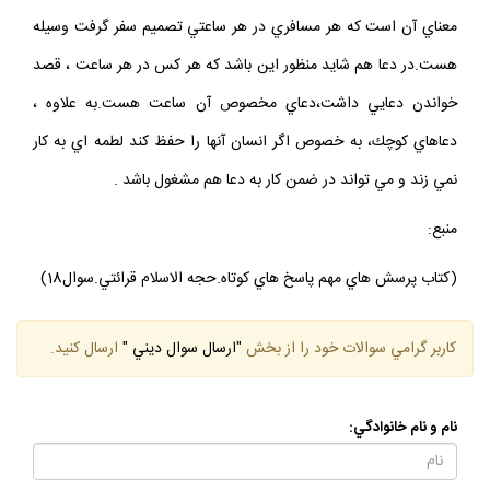
معناي آن است كه هر مسافري در هر ساعتي تصميم سفر گرفت وسيله
هست.در دعا هم شايد منظور اين باشد كه هر كس در هر ساعت ، قصد
خواندن دعايي داشت،دعاي مخصوص آن ساعت هست.به علاوه ،
دعاهاي كوچك، به خصوص اگر انسان آنها را حفظ كند لطمه اي به كار
نمي زند و مي تواند در ضمن كار به دعا هم مشغول باشد .
منبع:
(كتاب پرسش هاي مهم پاسخ هاي كوتاه.حجه الاسلام قرائتي.سوال18)
كاربر گرامي سوالات خود را از بخش
"ارسال سوال ديني "
ارسال كنيد.
نام و نام خانوادگي: