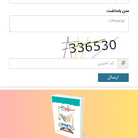
متن يادداشت: