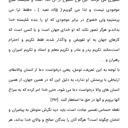
تصوّرى مى كردند. اين نوع خضوع از آن خدا است و شايسته هيچ
موجودى نيست و لذا مى گوييم:( إيّاك نعبد ) ، «فقط ترا مى
پرستيم».ولى خضوع در برابر موجودى كه او را بنده شايسته خدا
بداند،و هرگز تصور نكند كه او خداى جهان است و يا كسى است كه
كارهاى جهان به او تفويض و واگذار شده، فقط تكريم و احترام
است،مانند تكريم پدر و مادر و تكريم معلم و استاد و تكريم اميران و
رهبران و... .
با توجه به اين تعريف، توسل، يعنى درخواست دعا از انسان والامقام،
ارتباطى با پرستش او ندارد، به دليل اين كه در همين جهان، از همين
انسان هاى والا درخواست دعا مى شود، حتى خدا امر كرده كه به سراغ
آنها برويم و آنها در حق ما استغفار كنند. [192]
نقطه حساس تفسير عبادت است، بايد ديد نگرش متوسّل به پيامبران و
امامان چگونه است؟ هرگاه آنان را بندگان صالح و والاى خدا بداند، هر