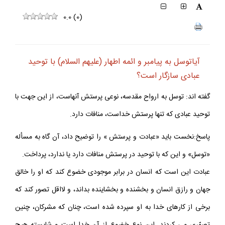
0.0
(
0
)
آياتوسل به پيامبر و ائمه اطهار (عليهم السلام) با توحيد
عبادى سازگار است؟
گفته اند: توسل به ارواح مقدسه، نوعى پرستش آنهاست، از اين جهت با
توحيد عبادى كه تنها پرستش خداست، منافات دارد.
پاسخ:نخست بايد «عبادت و پرستش » را توضيح داد، آن گاه به مسأله
«توسل» و اين كه با توحيد در پرستش منافات دارد يا ندارد، پرداخت.
عبادت اين است كه انسان در برابر موجودى خضوع كند كه او را خالق
جهان و رازق انسان و بخشنده و بخشاينده بداند، و لااقل تصور كند كه
برخى از كارهاى خدا به او سپرده شده است، چنان كه مشركان، چنين