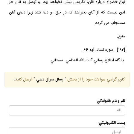
نوع خضوع درباره آنان، تكريمى بيش نخواهد بود. و توسل به آنان جز
اين نيست كه از آنان بخواهد كه در حق او دعا كنند زيرا دعاى آنان
مستجاب مى گردد.
منبع:
[192] . سوره نساء، آيه 64.
پايگاه اطلاع رساني آيت الله العظمي سبحاني
كاربر گرامي سوالات خود را از بخش
"ارسال سوال ديني "
ارسال كنيد.
نام و نام خانوادگي:
پست الكترونيكي: