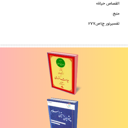
القصاص حياة»
منبع:
تفسيرنور ج1ص277