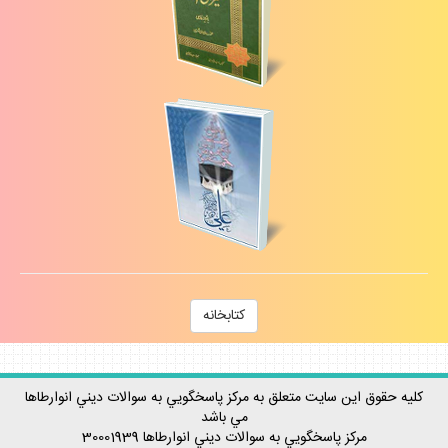
كتابخانه
كليه حقوق اين سايت متعلق به مركز پاسخگويي به سوالات ديني انوارطاها
مي باشد
مركز پاسخگويي به سوالات ديني
انوارطاها
30001939