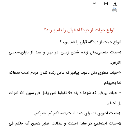
انواع حيات از ديدگاه قرآن را نام ببريد؟
انواع حيات از ديدگاه قرآن را نام ببريد؟
1-حيات طبيعى.مثل زنده شدن زمين در بهار و بعد از باران.«يحيى
الارض.
2-حيات معنوى.مثل دعوت پيامبر كه عامل زنده شدن مردم است.«دعاكم
لما يحييكم.
3-حيات برزخى كه شهدا دارند.«لا تقولوا لمن يقتل فى سبيل اللّه اموات
بل احياء.
4-حيات اخروى كه براى همه است.«يميتكم ثم يحييكم.
5-حيات اجتماعى در سايه امنيّت و عدالت. نظير همين آيه «لكم فى