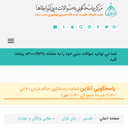
Toggle
gation
شما مي توانيد سوالات ديني خود را به سامانه «30001939» پيامك
كنيد.
_
پاسخگويي آنلاين
(ساعت پاسخگوي احكام شرعي 20 الي
21:30 شب10 صبح الي 11:30 ظهر)
صفحه اصلي
تفسير
زبان قرآن
» معاني واژگان و عبارات