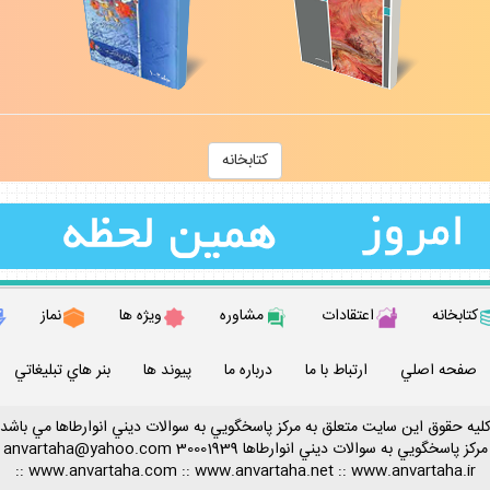
كتابخانه
كتابخانه
اعتقادات
مشاوره
ويژه ها
نماز
صفحه اصلي
ارتباط با ما
درباره ما
پيوند ها
بنر هاي تبليغاتي
ليه حقوق اين سايت متعلق به مركز پاسخگويي به سوالات ديني انوارطاها مي باشد
مركز پاسخگويي به سوالات ديني
انوارطاها
30001939
anvartaha@yahoo.com
::
www.anvartaha.com
::
www.anvartaha.net
::
www.anvartaha.ir