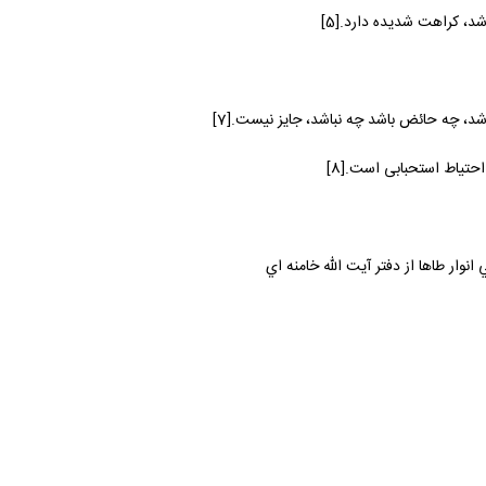
د، كراهت شديده دارد.[5]
اشد، چه حائض باشد چه نباشد، جايز نيست.[7]
حتياط استحبابى است.[8]