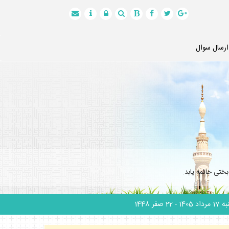
ارسال سوال
ختى خاتمه يابد.
 مرداد 1405
- 22 صفر 1448