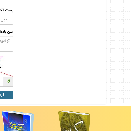
پست الكت
متن يادد