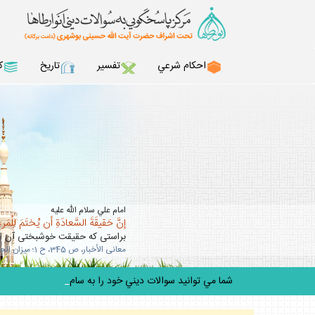
احكام شرعي
تفسير
تاريخ
ك
امام علي سلام الله عليه
إنَّ حَقيقَةَ السَّعادَةِ أن يُختَمَ لِلْمَرءِ 
براستى كه حقيقت خوشبختى آن است
معانى الأخبار، ص 345، ح 1؛ ميزان الحكمه، ج 5، ص 303.
شما مي توانيد سوالات ديني خود را به سامانه «30
_