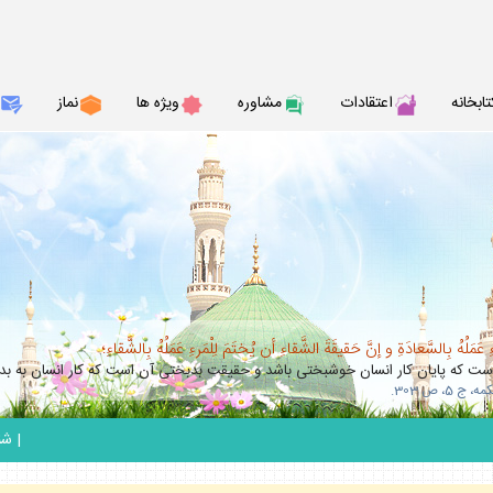
تابخانه
اعتقادات
مشاوره
ويژه ها
نماز
عَمَلُهُ بِالسَّعادَةِ و إنَّ حَقيقَةَ الشَّقاءِ أن يُختَمَ لِلْمَرءِ عَمَلُهُ بِالشَّقاءِ؛
 كه پايان كار انسان خوشبختى باشد و حقيقت بدبختى آن است كه كار انسان به بدب
|
شنبه 17