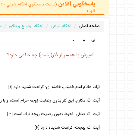
پاسخگويي آنلاين
ظهر)
صفحه اصلي
احكام شرعي
احكام ازدواج و طلاق
م
ف
+
-
آميزش با همسر از دُبُر(پشت) چه حكمى دارد؟
آيات عظام امام خمينى، خامنه‏ اى: كراهت شديد دارد.[1]
آيت الله مكارم: اين كار بدون رضايت زوجه حرام است، و با رض
آيت الله صافي: احوط بدون رضايت زوجه ترك است.[3]
آيت الله بهجت: كراهت شديده دارد.[4]