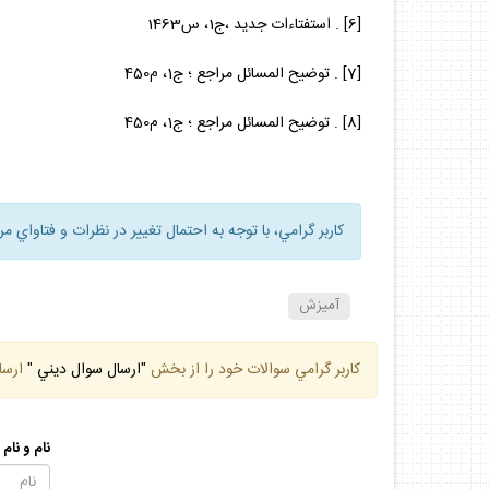
[6] . استفتاءات جديد ،ج‌1، س1463
[7] . توضيح المسائل مراجع ؛ ج‌1، م450
[8] . توضيح المسائل مراجع ؛ ج‌1، م450
كاربر گرامي، با توجه به احتمال تغيير در نظرات و فتاواي م
آميزش
كاربر گرامي سوالات خود را از بخش
"ارسال سوال ديني "
ارسا
نام و نام