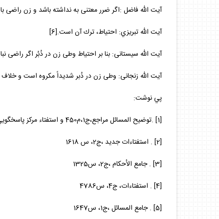
آيت الله فاضل :اگر ضرر معتنى به نداشته باشد و زن راضى باش
آيت الله تبريزي: احتياط، ترك آن است.[6]
آيت الله سيستانى: بنا بر احتياط وطى زن در دُبُر اگر راضى نب
آيت الله زنجانى: وطى زن در دُبر شديداً مكروه است و خلاف ا
پي نوشت:
[1] .توضيح المسائل مراجع،ج1،م450 و استفتاء مركز پاسخگويي انوار طاها از دفتر آيت الله خامنه اي
[2] . استفتاءات جديد ،ج‌2، س 1618
[3] . جامع الأحكام ،ج‌2، س1325
[4] . استفتاءات، ج‌4، س4786
[5] . جامع المسائل ،ج‌1، س1647