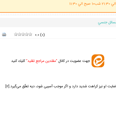
(ساعت پاسخگوي احكام شرعي 20 الي 21:30 شب10 صبح الي 11:30
سائل جنسي
0.0
(
0
)
جهت عضويت در كانال
"مقلدين مراجع تقليد"
كليك كنيد
ايت او نيز كراهت شديد دارد و اگر موجب آسيبى شود، ديه تعلّق مى‌گيرد.[2]