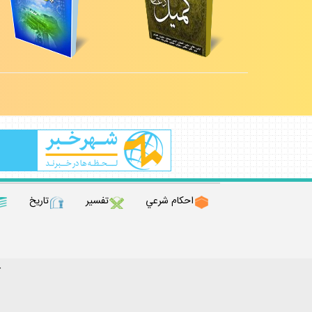
احكام شرعي
تفسير
تاريخ
ك