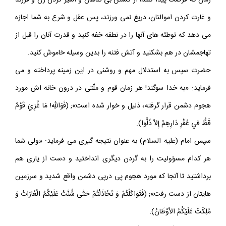
زمان كه فرصت پيدا كنند، از كشتن بى گناهان و اسير كردن زن و فرزند
و غارت كردن اموالتان، دريغ نمى ورزند، پس عقل و شرع به شما اجازه
مى دهد كه توطئه هاى آنها را در نطفه خفه كنيد و قدرت آنان را قبل از
تهاجمشان در هم بشكنيد و آتش فتنه را بدين وسيله خاموش كنيد.
حضرت سپس به استدلال مهم و روشنى در اين زمينه پرداخته و مى
فرمايد: «به خدا سوگند! هر زمان قوم و ملّتى در درون خانه اش مورد
هجوم دشمن قرار گرفته، ذليل و خوار شده است»; (فَوَاللهِ! مَا غُزِيَ قَوْمٌ
قَطُّ في عُقْرِ دَارِهِمْ إِلاَّ ذَلُّوا).
سپس امام (عليه السلام) به عنوان نتيجه گيرى مى فرمايد: «ولى شما
هر كدام مسؤوليت را به گردن ديگرى انداختيد و دست از يارى هم
برداشتيد تا آنجا كه مورد هجوم پى درپى دشمن واقع شديد و سرزمين
هايتان از دست رفت»; (فَتَوَاكَلْتُمْ وَ تَخَاذَلْتُمْ حَتَّى شُنَّتْ عَلَيْكُمُ الْغَارَاتُ وَ
مُلِكَتْ عَلَيْكُمُ الاْوْطَانُ).