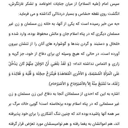
سپس امام (عليه السلام) از ميان جنايات اخوغامد و لشكر غارتگرش،
انگشت روى نقطه حسّاس و بسيار دردناكى گذاشته و مى فرمايد:
«به من خبر رسيده است كه يكى از آنها، به خانه زن مسلمان و زن غير
مسلمان ديگرى كه در پناه اسلام جان و مالش محفوظ بوده، وارد شده و
خلخال و دستبند و گردن بندها و گوشواره هاى آنان را از تنشان بيرون
آورده است، در حالى كه هيچ وسيله اى براى دفاع از خود، جز گريه و
زارى و التماس نداشته اند!»؛ (وَ لَقَدْ بَلَغَنِي أَنَّ الرَّجُلَ مِنْهُمْ كَانَ يَدْخُلُ
عَلَى الْمَرْأَةِ الْمُسْلِمَةِ، وَ الاْخْرَى الْمُعَاهَدَةِ فَيَنْتَزِعُ حِجْلَهَ وَ قُلْبَهَ وَ قَلاَئِدَهَ وَ
رُعُثَهَ، ما تَمْتَنِعُ مِنْهُ إِلاَّ بِالاْسْتِرْجَاعِ وَ الاْسْتِرْحَام).
اشاره به اين كه احدى از مسلمانان آنجا به دفاع اين زن مسلمان و زن
غير مسلمانى كه در پناه اسلام بوده برنخاسته است! گويى خاك مرگ بر
سر همه آنها پاشيده بوده اند كه چنين ننگ آشكارى را براى خود پذيرفته
اند، هم اموالشان به يغما رفته و هم نواميسشان مورد تعرّض قرار گرفته