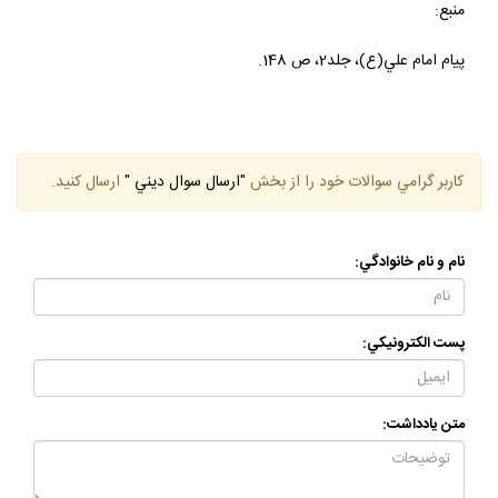
منبع:
پيام امام علي(ع)، جلد2، ص 148.
كاربر گرامي سوالات خود را از بخش
"ارسال سوال ديني "
ارسال كنيد.
نام و نام خانوادگي:
پست الكترونيكي:
متن يادداشت: