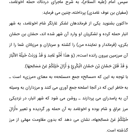
سپس امام (عليه السلام)، به شرح ماجراى دردناك حمله اخوغامد،
(سفيان بن عوف غامدى) پرداخته، چنين مى فرمايد:
«اكنون بشنويد يكى از فرماندهان لشكر غارتگر شام اخوغامد، به شهر
انبار حمله كرده و لشكريان او وارد آن شهر شده اند، حسّان بن حسّان
بكرى، (فرماندار و نماينده من) را كشته و سربازان و مرزبانان شما را از
آن سرزمين بيرون رانده است»; (وَ هذَا أَخُو غَامِد وَ قَدْ وَرَدَتْ خَيلُهُ الاْنْبَارَ
وَ قَدْ قَتَلَ حَسَّانَ بْنَ حَسَّانَ الْبَكْرِيَّ وَ أَزَالَ خَيْلَكُمْ عَنْ مَسَالِحِهَا).
با توجه به اين كه «مسالح» جمع «مسلحه» به معناى «مرزى» است ـ
به خاطر اين كه در آنجا اسلحه جمع آورى مى كنند و مرزداران به وسيله
آن به پاسدراى مى پردازند ـ روشن مى شود كه شهر انبار، در نزديكى
مرز عراق و شام بوده و اخوغامد به آن حمله ور گرديده و تعبير «أَزالَ
خَيْلَكُمْ عَنْ مَسالِحِها»، نشان مى دهد كه بدون مقاومت مهمّى از مرز
گذشته است.