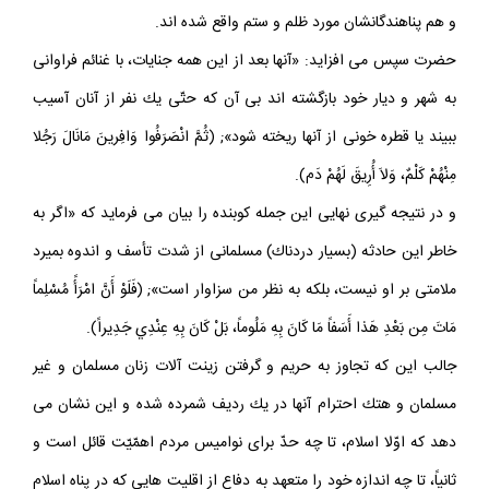
و هم پناهندگانشان مورد ظلم و ستم واقع شده اند.
حضرت سپس مى افزايد: «آنها بعد از اين همه جنايات، با غنائم فراوانى
به شهر و ديار خود بازگشته اند بى آن كه حتّى يك نفر از آنان آسيب
ببيند يا قطره خونى از آنها ريخته شود»; (ثُمَّ انْصَرَفُوا وَافِرينَ مَانَالَ رَجُلا
مِنْهُمْ كَلْمٌ، وَلاَ أُرِيقَ لَهُمْ دَم).
و در نتيجه گيرى نهايى اين جمله كوبنده را بيان مى فرمايد كه «اگر به
خاطر اين حادثه (بسيار دردناك) مسلمانى از شدت تأسف و اندوه بميرد
ملامتى بر او نيست، بلكه به نظر من سزاوار است»; (فَلَوْ أَنَّ امْرَأً مُسْلِماً
مَاتَ مِن بَعْدِ هَذا أَسَفاً مَا كَانَ بِهِ مَلُوماً، بَلْ كَانَ بِهِ عِنْدِي جَدِيراً).
جالب اين كه تجاوز به حريم و گرفتن زينت آلات زنان مسلمان و غير
مسلمان و هتك احترام آنها در يك رديف شمرده شده و اين نشان مى
دهد كه اوّلا اسلام، تا چه حدّ براى نواميس مردم اهمّيّت قائل است و
ثانياً، تا چه اندازه خود را متعهد به دفاع از اقليت هايى كه در پناه اسلام