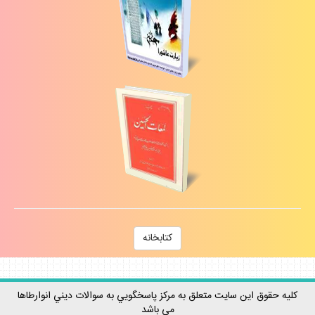
كتابخانه
كليه حقوق اين سايت متعلق به مركز پاسخگويي به سوالات ديني انوارطاها
مي باشد