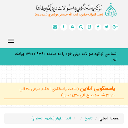
Toggle
gation
شما مي توانيد سوالات ديني خود را به سامانه «30001939» پيامك
كنيد.
_
پاسخگويي آنلاين
(ساعت پاسخگوي احكام شرعي 20 الي
21:30 شب10 صبح الي 11:30 ظهر)
صفحه اصلي
تاريخ
ائمه اطهار (عليهم السلام)