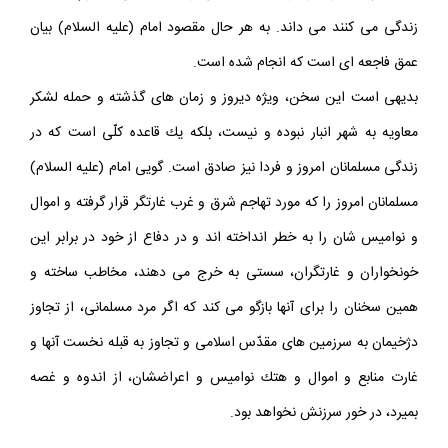
زندگى مى كنند مى داند. به هر حال مقصود امام (عليه السلام) بيان
عمق فاجعه اى است كه انجام شده است.
بديهى است اين سخن، ويژه ديروز و زمان هاى گذشته و حمله لشكر
معاويه به شهر انبار نبوده و نيست، بلكه يك قاعده كلّى است كه در
زندگى مسلمانان امروز و فردا نيز صادق است. گويى امام (عليه السلام)
مسلمانان امروز را كه مورد تهاجم شرق و غرب غارتگر قرار گرفته و اموال
و نواميس شان را به خطر انداخته اند و در دفاع از خود در برابر اين
خونخواران و غارتگران، سستى به خرج مى دهند، مخاطب ساخته و
همين سخنان را براى آنها بازگو مى كند كه اگر مرد مسلمانى، از تجاوز
دژخيمان به سرزمين هاى مقدّس اسلامى و تجاوز به قبله نخست آنها و
غارت منابع و اموال و هتك نواميس و اعراضشان، از اندوه و غصه
بميرد، در خور سرزنش نخواهد بود.