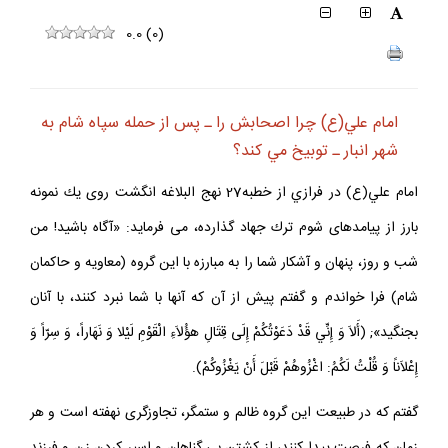
0.0
(
0
)
امام علي(ع) چرا اصحابش را ـ پس از حمله سپاه شام به
شهر انبار ـ توبيخ مي كند؟
امام علي(ع) در فرازي از خطبه27 نهج البلاغه انگشت روى يك نمونه
بارز از پيامدهاى شوم ترك جهاد گذارده، مى فرمايد: «آگاه باشيد! من
شب و روز، پنهان و آشكار شما را به مبارزه با اين گروه (معاويه و حاكمان
شام) فرا خواندم و گفتم پيش از آن كه آنها با شما نبرد كنند، با آنان
بجنگيد»; (أَلاَ وَ إِنِّي قَدْ دَعَوْتُكُمْ إِلَى قِتَالِ هؤُلاَءِ الْقَوْمِ لَيْلا وَ نَهَاراً، وَ سِرّاً وَ
إِعْلاَناً وَ قُلْتُ لَكُمُ: اغْزُوهُمْ قَبْلَ أَنْ يَغْزُوكُمْ).
گفتم كه در طبيعت اين گروه ظالم و ستمگر، تجاوزگرى نهفته است و هر