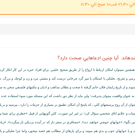
(ساعت پاسخگوي احكام شرعي 20 الي 21:30 شب10 صبح الي 11:30
د شده‏اند. آيا چنين ادعاهايي صحت دارد؟
ن نمي‏توان امكان ارتباط با ارواح را از طريق صحيح علمي, براي افراد خبره در اين كار انكار كرد
مي و تفريح، نعلبكي يا استكان يا ميز گرد چرخاني درست كند و مشتي مرد و زن و كوچك و بزرگ, د
وند و از تاريخ زايمان فلان خانم گرفته تا صحت و بطلان مذاهب و اديان و مكتب‏هاي فلسفي سخن به مي
اح را به عنوان واقعيت مي‏توان پذيرفت؛ ولي نبايد از نظر دور داشت كه اين مسئله مورد سوء استفاده عد
مي‏توان از آن روح پرسش‏هاي كلي ـ كه پاسخ آن امكان تطبيق بر بسياري از جزئيات را دارد ـ نپرسيد و 
وصيات و علايم اتاق شخصي سؤال كرد؛ در غير اين صورت، كلي گويي‏هايي از قبيل «خطري براي شما 
 كس نگو», «خواب‏هاي خوشي خواهيد ديد», «مسافري در سفر دار كه در آينده نزديكي باز مي‏گردد», «ز
يا خواب‏هاي خوب و بدي هم مي‏بيند و براي پاره‏اي از مطالب هم غصه مي‏خورد واما چرا نعلبكي 