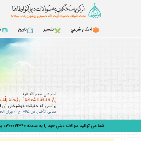
احكام شرعي
تفسير
تاريخ
ك
امام علي سلام الله عليه
إنَّ حَقيقَةَ السَّعادَةِ أن يُختَمَ لِلْمَرءِ 
براستى كه حقيقت خوشبختى آن است
معانى الأخبار، ص 345، ح 1؛ ميزان الحكمه، ج 5، ص 303.
شما مي توانيد سوالات ديني خود را به سامانه «30001939» پيامك كنيد.