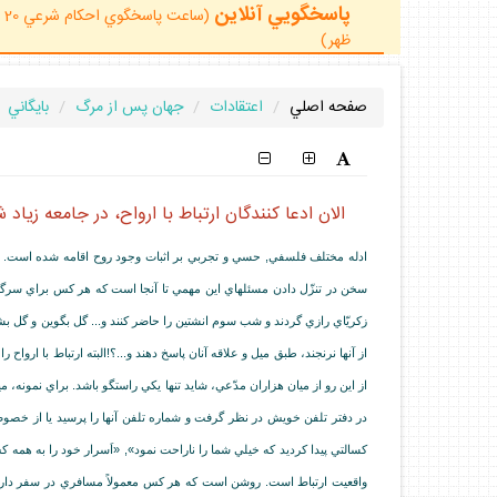
پاسخگويي آنلاين
ظهر)
صفحه اصلي
اعتقادات
جهان پس از مرگ
بايگاني
الان ادعا كنندگان ارتباط با ارواح، در جامعه زيا
ادله مختلف فلسفي, حسي و تجربي بر اثبات وجود روح اقامه شده است. همچني
سخن در تنزّل دادن مسئله‏اي اين مهمي تا آنجا است كه هر كس براي سرگر
زكريّاي رازي گردند و شب سوم انشتين را حاضر كنند و... گل بگوين و گل بشن
از آنها نرنجند، طبق ميل و علاقه آنان پاسخ دهند و...؟!البته ارتباط با ارو
از اين رو از ميان هزاران مدّعي، شايد تنها يكي راستگو باشد. براي نمونه، 
در دفتر تلفن خويش در نظر گرفت و شماره تلفن آنها را پرسيد يا از خص
كسالتي پيدا كرديد كه خيلي شما را ناراحت نمود», «اَسرار خود را به همه
واقعيت ارتباط است. روشن است كه هر كس معمولاً مسافري در سفر دارد و 