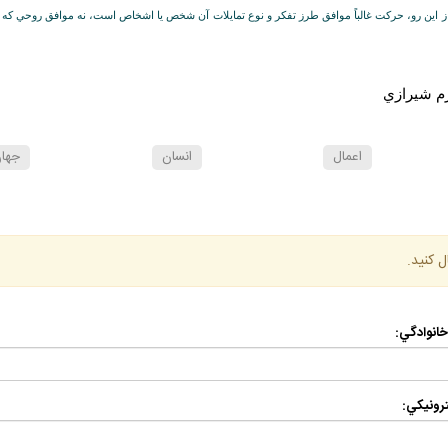
اين رو، حركت غالباً موافق طرز تفكر و نوع تمايلات آن شخص يا اشخاص است، نه موافق روحي كه مد
ارم شيرازي
اعمال
انسان
جها
ل كنيد.
 خانوادگي:
رونيكي: