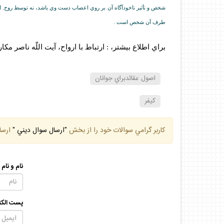
شخص و تأثير ناخودآگاه آن بر روي اعصاب دست وي باشد، نه توسط روح. از 
طرف آن شخص است
.
براي اطلاع بيشتر، : ارتباط با ارواح، آيت اللّه‏ ناصر مك
اصول عقائدبراي جوانان
كيفر
كاربر گرامي سوالات خود را از بخش
"ارسال سوال ديني "
ارسا
نام و نام
پست الكت