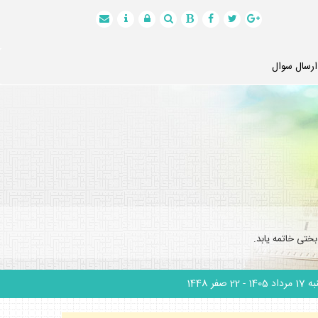
ارسال سوال
ختى خاتمه يابد.
 مرداد 1405
- 22 صفر 1448