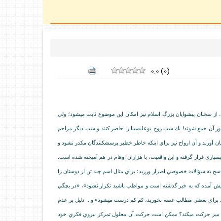
0.0
(
0
)
. از سخنان پيشوايان بزرگ اسلام نيز امكان اين موضوع ثابت مي‏شود؛ ولي
ور آن جمع شوند! يك شب روح بوعلي‏سينا را حاضر كنند و شب ديگر مزاحم
ان آورند و آن ارواح نيز براي اينكه خاطر خطير پرسش‏كنندگان مكدر نشود و
ه بسياري قرار گرفته و اين واقعيت، با هزاران اوهام در هم آميخته شده است.
بر پاسخ به سؤالات خصوصي اصرار ورزيد؛ براي مثال اسم چند تن از دوستان را
پيش آمده كه به خير گذشته است و مواظب باشيد تكرار نشود»، «در بچگي
ياد براي بعضي مطالب غصه نخوريد، كم كم درست مي‏شود» و... دليل بر عدم
و يا ميز حركت مي‏كند؟ ممكن است حركت آن معلول تمركز نيروي فكري خود