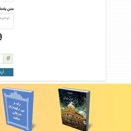
متن يادد