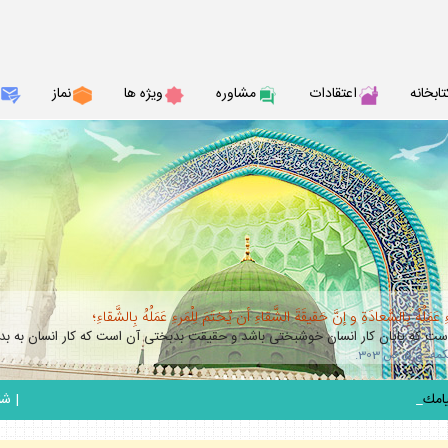
تابخانه
اعتقادات
مشاوره
ويژه ها
نماز
عَمَلُهُ بِالسَّعادَةِ و إنَّ حَقيقَةَ الشَّقاءِ أن يُختَمَ لِلْمَرءِ عَمَلُهُ بِالشَّقاءِ؛
 كه پايان كار انسان خوشبختى باشد و حقيقت بدبختى آن است كه كار انسان به بدب
_
|
شنبه 17