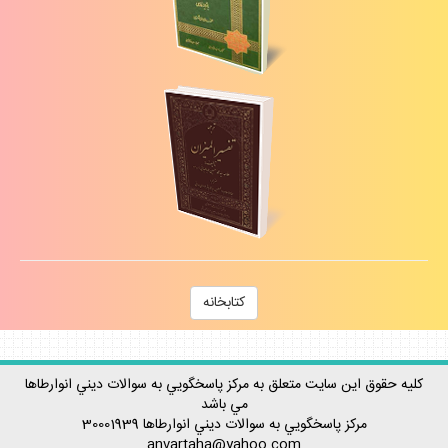
كتابخانه
كليه حقوق اين سايت متعلق به مركز پاسخگويي به سوالات ديني انوارطاها
مي باشد
مركز پاسخگويي به سوالات ديني
انوارطاها
30001939
anvartaha@yahoo.com