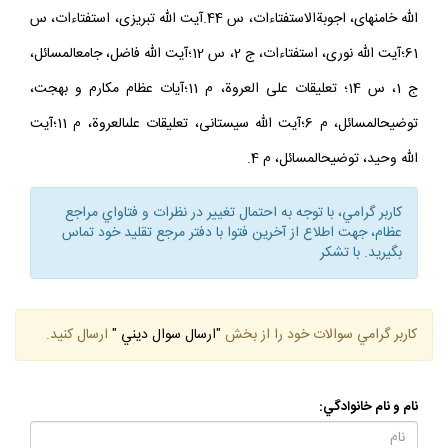
الله خامنه‏اى، اجوبةالاستفتاءات، س 44.آيت الله تبريزى، استفتاءات، س
61؛آيت الله نورى، استفتاءات، ج 2، س 12؛آيت الله فاضل، جامع‏المسائل،
ج 1، س 14؛ تعليقات على العروة، م 11؛آيات عظام مكارم و بهجت،
توضيح‏المسائل، م 6؛آيت الله سيستانى، تعليقات على‏العروة، م 11؛آيت
الله وحيد، توضيح‏المسائل، م 4.
كاربر گرامي، با توجه به احتمال تغيير در نظرات و فتاواي مراجع
عظام، جهت اطلاع از آخرين فتوا با دفتر مرجع تقليد خود تماس
بگيريد. با تشكر
كاربر گرامي سوالات خود را از بخش
"ارسال سوال ديني "
ارسال كنيد.
نام و نام خانوادگي: