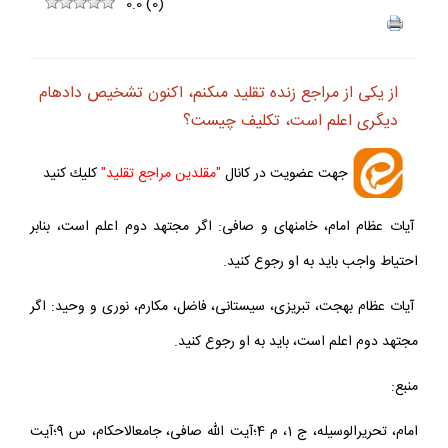
0.0
(
0
)
از يكى از مراجع زنده تقليد مى‏كنم، اكنون تشخيص داده‏ام
ديگرى اعلم است، تكليف چيست؟
جهت عضويت در كانال
"مقلدين مراجع تقليد"
كليك كنيد
آيات عظام امام، خامنه‏اى و صافى: اگر مجتهد دوم اعلم است، بنابر
احتياط واجب بايد به او رجوع كنيد.
آيات عظام بهجت، تبريزى، سيستانى، فاضل، مكارم، نورى و وحيد: اگر
مجتهد دوم اعلم است، بايد به او رجوع كنيد.
منبع:
امام، تحريرالوسيله، ج 1، م 4؛آيت الله صافى، جامع‏الاحكام، س 9؛آيت