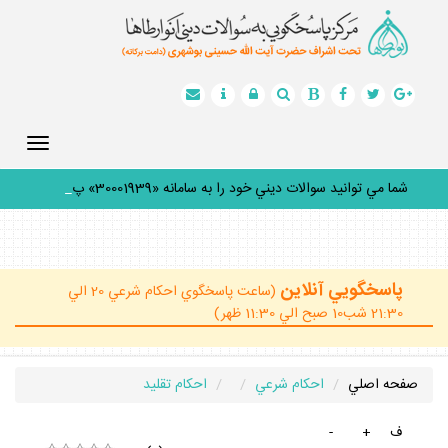
Toggle
gation
شما مي توانيد سوالات ديني خود را به سامانه «30001939» پيام
_
پاسخگويي آنلاين
(ساعت پاسخگوي احكام شرعي 20 الي
21:30 شب10 صبح الي 11:30 ظهر)
صفحه اصلي
احكام شرعي
احكام تقليد
ف
+
-