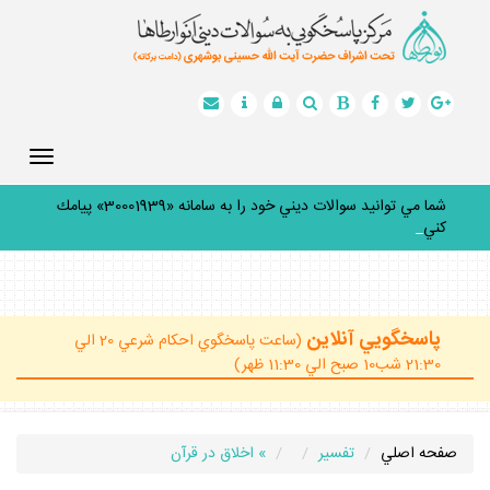
Toggle
gation
شما مي توانيد سوالات ديني خود را به سامانه «30001939» پيامك
كنيد.
_
پاسخگويي آنلاين
(ساعت پاسخگوي احكام شرعي 20 الي
21:30 شب10 صبح الي 11:30 ظهر)
صفحه اصلي
تفسير
» اخلاق در قرآن