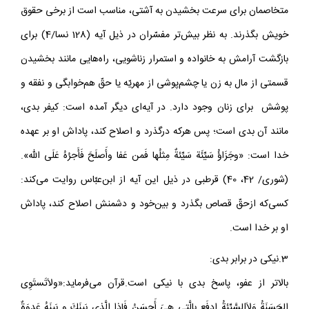
متخاصمان براى سرعت بخشيدن به آشتى، مناسب است از برخى حقوق
خويش بگذرند. به نظر بيش‌تر مفسّران در ذيل آيه (128 نسا/4) براى
بازگشت آرامش به خانواده و استمرار زناشويى، راه‌هايى مانند بخشيدن
قسمتى از مال به زن يا چشم‌پوشى از مهريّه يا حقّ هم‌خوابگى و نفقه و
پوشش براى زنان وجود دارد. در آيه‌اى ديگر آمده است: كيفر بدى،
مانند آن بدى است؛ پس هركه درگذرد و اصلاح كند، پاداش او بر عهده
خدا است: «و‌جَزَاؤُ سَيِّئَة سَيِّئةٌ مِثلُها فَمن عَفا وأَصلَحَ فَأَجرُهُ عَلَى اللّه».
(شورى/ 42، 40) قرطبى در ذيل اين آيه از ابن‌عبّاس روايت مى‌كند:
كسى‌كه ازحقّ قصاص بگذرد و بين‌خود و دشمنش اصلاح كند، پاداش
او بر خدا است.
3.‌نيكى در برابر بدى:
بالاتر از عفو، پاسخ بدى با نيكى است.قرآن مى‌فرمايد:«و‌لاَ‌تَستَوِى
الحَسَنَةُ وَلاَالسَّيِّئةُ ادفَع بِالَّتِى هِىَ أَحسَنُ فَإِذا الَّذِى بَينَكَ و بَينَهُ عَدوَةٌ