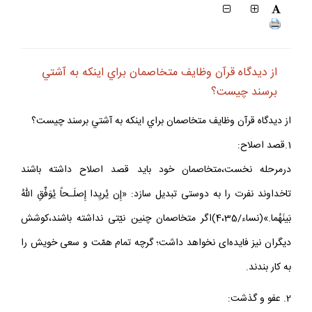
از ديدگاه قرآن وظايف متخاصمان براي اينكه به آشتي
برسند چيست؟
از ديدگاه قرآن وظايف متخاصمان براي اينكه به آشتي برسند چيست؟
1.قصد اصلاح:
درمرحله نخست،متخاصمان خود بايد قصد اصلاح داشته باشند
تاخداوند نفرت را به دوستى تبديل سازد: «إِن يُريِدا إِصلَـحاً يُوَفِّقِ اللّهُ
بَينَهُما.»(نساء/4،35)اگر متخاصمان چنين نيّتى نداشته باشند،كوشش
ديگران نيز فايده‌اى نخواهد داشت؛ گرچه تمام همّت و سعى خويش را
به كار بندند.
2. عفو و گذشت: