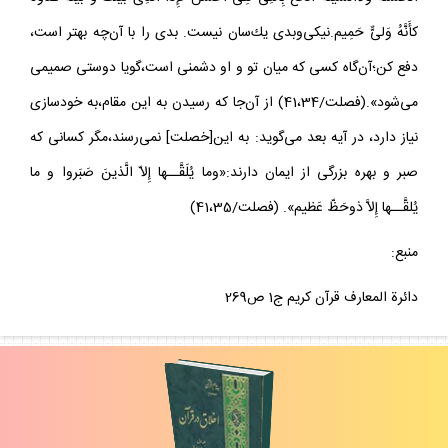
كأَنَّهُ وَلىٌّ حَمِيم.نيكى‌و‌بدى يك‌سان نيست. بدى را با آن‌چه بهتر است،
دفع كن؛آن‌گاه كسى كه ميان تو و او دشمنى است،گويا دوستى صميمى
مى‌شود».(فصلت/41،34) از آن‌جا كه رسيدن به اين مقام،به خودسازى
نياز دارد، در آيه بعد مى‌گويد: به اين[خصلت] نمى‌رسند،مگر كسانى كه
صبر و بهره بزرگى از ايمان دارند:«و‌ما يُلَقَّــها إِلاّ الَّذينَ صَبَروا و ما
يُلقَّــها إِلاَّ ذوحَظّ عَظيم». (فصلت/41،35)
منبع:
دائرة المعارف قرآن كريم ج1 ص269