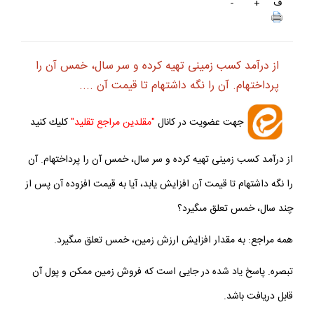
ف
+
-
از درآمد كسب زمينى تهيه كرده و سر سال، خمس آن را
پرداخته‏ام. آن را نگه داشته‏ام تا قيمت آن ....
جهت عضويت در كانال
"مقلدين مراجع تقليد"
كليك كنيد
از درآمد كسب زمينى تهيه كرده و سر سال، خمس آن را پرداخته‏ام. آن
را نگه داشته‏ام تا قيمت آن افزايش يابد، آيا به قيمت افزوده آن پس از
چند سال، خمس تعلق مى‏گيرد؟
همه مراجع: به مقدار افزايش ارزش زمين، خمس تعلق مى‏گيرد.
تبصره. پاسخ ياد شده در جايى است كه فروش زمين ممكن و پول آن
قابل دريافت باشد.