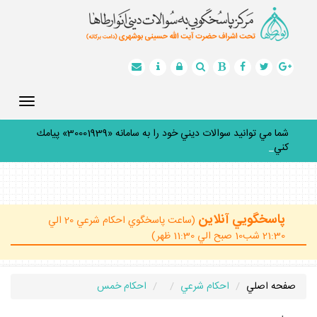
Toggle
gation
شما مي توانيد سوالات ديني خود را به سامانه «30001939» پيامك
كنيد.
_
پاسخگويي آنلاين
(ساعت پاسخگوي احكام شرعي 20 الي
21:30 شب10 صبح الي 11:30 ظهر)
صفحه اصلي
احكام شرعي
احكام خمس