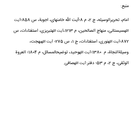
منبع:
امام، تحريرالوسيله، ج 2، م 8؛آيت الله خامنه‏اى، اجوبة، س 858؛
آيت
سيستانى، منهاج الصالحين، م 1213،
تبريزى، استفتاءات، س
الله
آيت الله
872؛
نورى، استفتاءات، ج 1، س 275؛
بهجت،
آيت
الله
آيت الله
وسيلةالنجاة، م 1380؛
وحيد، توضيح‏المسائل، م 1804؛ العروة
آيت الله
الوثقى، ج 2، م 53؛ دفتر:
صافى.
آيت الله