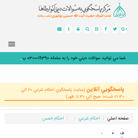
Toggle
gation
شما مي توانيد سوالات ديني خود را به سامانه «30001939» پيام
_
پاسخگويي آنلاين
(ساعت پاسخگوي احكام شرعي 20 الي
21:30 شب10 صبح الي 11:30 ظهر)
صفحه اصلي
احكام شرعي
احكام خمس
ف
+
-