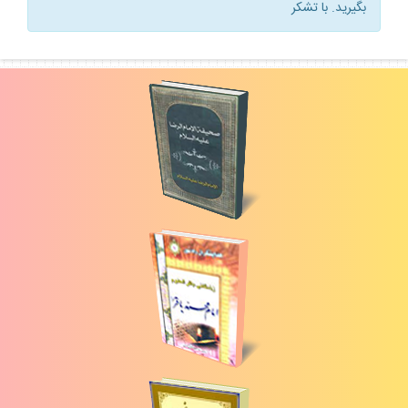
بگيريد. با تشكر