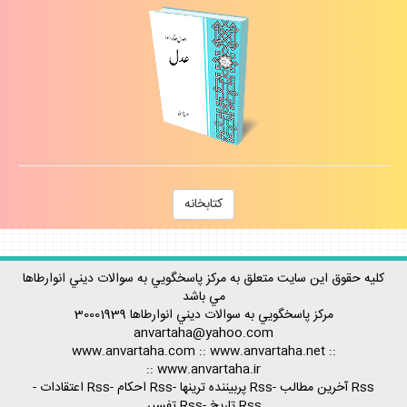
كتابخانه
كليه حقوق اين سايت متعلق به مركز پاسخگويي به سوالات ديني انوارطاها
مي باشد
مركز پاسخگويي به سوالات ديني
انوارطاها
30001939
anvartaha@yahoo.com
www.anvartaha.com
::
www.anvartaha.net
::
::
www.anvartaha.ir
Rss آخرين مطالب
-
Rss پربيننده ترينها
-
Rss احكام
-
Rss اعتقادات
-
Rss تاريخ
-
Rss تفسير