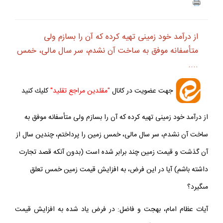
از درآمد خود زمينى تهيه كرده كه آن را بسازم ولى
متأسفانه موفق به ساخت آن نشدم، سر سال مالى، خمس
....
جهت عضويت در كانال
"مقلدين مراجع تقليد"
كليك كنيد
از درآمد خود زمينى تهيه كرده كه آن را بسازم ولى متأسفانه موفق به
ساخت آن نشدم، سر سال مالى، خمس زمين را پرداختم، چندين سال از
آن گذشت و قيمت زمين چند برابر شده است (بدون آنكه قصد تجارت
داشته باشم) آيا در اين فرض، به افزايش قيمت زمين خمس تعلق
مى‏گيرد؟
آيات عظام امام، بهجت و فاضل: در فرض ياد شده به افزايش قيمت