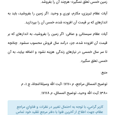
زمين خمس تعلق نمى‏گيرد؛ هرچند آن را بفروشد.
آيات عظام تبريزى، مكارم، نورى و وحيد: اگر زمين را بفروشيد، بايد به
اندازه‏اى كه بر قيمت آن افزوده شده، خمس آن را بپردازيد.
آيات عظام سيستانى و صافى: اگر زمين را بفروشيد، به اندازه‏اى كه بر
قيمت آن افزوده شده، جزء درآمد سال فروش محسوب مى‏شود. چنانچه
تا سر سال خمسى در نيازهاى زندگى هزينه نشود و اضافه بيايد، به آن
خمس تعلق مى‏گيرد.
منبع:
توضيح المسائل مراجع، م 1770 ؛آيت الله وسيلةالنجاة، ج 1، م
1380.آيت الله وحيد، توضيح المسائل، م 1778.
كاربر گرامي، با توجه به احتمال تغيير در نظرات و فتاواي مراجع
عظام، جهت اطلاع از آخرين فتوا با دفتر مرجع تقليد خود تماس