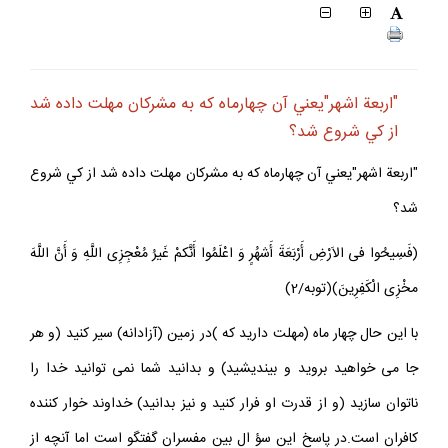
"اربعة اشهر"يعني آن چهارماه كه به مشركان مهلت داده شد
از كي شروع شد؟
"اربعة اشهر"يعني آن چهارماه كه به مشركان مهلت داده شد از كي شروع
شد؟
(فَسِيحُوا فى الاَرْضِ أَرْبَعَةَ أَشهُرٍ وَ اعْلَمُوا أَنَّكمْ غَيرُ مُعْجِزِى اللَّهِ وَ أَنَّ اللَّهَ
مخْزِى الْكَفِرِينَ)(توبه/2)
با اين حال چهار ماه (مهلت داريد كه )در زمين (آزادانه) سير كنيد (و هر
جا مى خواهيد برويد و بينديشيد) و بدانيد شما نمى توانيد خدا را
ناتوان سازيد (و از قدرت او فرار كنيد و نيز بدانيد) خداوند خوار كننده
كافران است.در پاسخ اين سؤ ال بين مفسران گفتگو است اما آنچه از