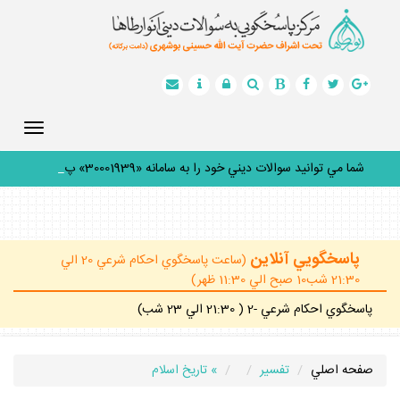
Toggle
gation
شما مي توانيد سوالات ديني خود را به سامانه «30001939» پيا
_
پاسخگويي آنلاين
(ساعت پاسخگوي احكام شرعي 20 الي
21:30 شب10 صبح الي 11:30 ظهر)
پاسخگوي احكام شرعي -2 ( 21:30 الي 23 شب)
صفحه اصلي
تفسير
» تاريخ اسلام