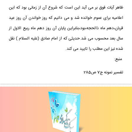
ظاهر آيات فوق بر مى آيد اين است كه شروع آن از زمانى بود كه اين
اعلاميه براى عموم خوانده شد و مى دانيم كه روز خواندن آن روز عيد
قربان،دهم ماه ذالحجه،بود،بنابراين پايان آن روز دهم ماه ربيع الاول از
سال بعد محسوب مى شد.حديثى كه از امام صادق (عليه السلام ) نقل
شده نيز اين مطلب را تاييد مى كند.
منبع:
تفسير نمونه ج7 ص285