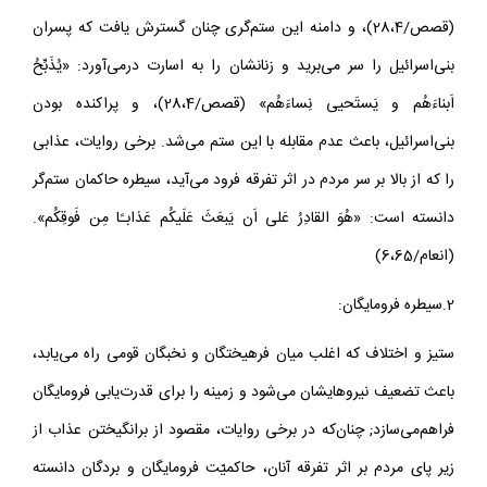
(قصص/28،4)، و دامنه اين ستم‌گرى چنان گسترش يافت كه پسران
بنى‌اسرائيل را سر مى‌بريد و زنانشان را به اسارت درمى‌آورد: «يُذَبِّحُ
اَبناءَهُم و يَستَحيى نِساءَهُم» (قصص/28،4)، و پراكنده بودن
بنى‌اسرائيل، باعث عدم مقابله با اين ستم مى‌شد. برخى روايات، عذابى
را كه از بالا بر سر مردم در اثر تفرقه فرود مى‌آيد، سيطره حاكمان ستم‌گر
دانسته است: «هُوَ القادِرُ عَلى اَن يَبعَثَ عَلَيكُم عَذابـًا مِن فَوقِكُم».
(انعام/6،65)
2.سيطره فرومايگان:
ستيز و اختلاف كه اغلب ميان فرهيختگان و نخبگان قومى راه مى‌يابد،
باعث تضعيف نيروهايشان مى‌شود و زمينه را براى قدرت‌يابى فرومايگان
فراهم‌مى‌سازد; چنان‌كه در برخى روايات، مقصود از برانگيختن عذاب از
زير پاى مردم بر اثر تفرقه آنان، حاكميّت فرومايگان و بردگان دانسته