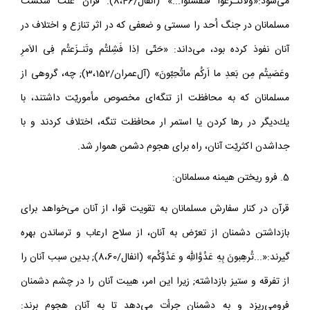
مى‌شود:«و‌لاتَنـزَعوا فَتَفشَلوا‌...» (انفال/8،46). قرآن علّت شكست
مسلمانان در جنگ اُحد را سستى و ضعفى كه در اثر تنازع و اختلاف در
آنان نفوذ كرده بود، مى‌داند: «حَتّى اِذا فَشِلتُم وتَنـزَعتُم فِى الاَمرِ
وعَصَيتُم مِن بَعدِ ما اَركُم ما‌تُحِبّونَ» (آل‌عمران/3،152); چه، گروهى از
مسلمانان كه به محافظت از تنگه‌اى مخصوص مأموريّت داشتند، با
يك‌ديگر در رها كردن يا استمر ار محافظت تنگه، اختلاف كردند و با
جدا‌شدن اكثريّت آنان، راه براى هجوم دشمن هموار شد.
5. فرو ريختن هيمنه مسلمانان:
قرآن در كنار سفارش مسلمانان به تقويت قوا، از آنان مى‌خواهد براى
بازداشتن دشمنان از تعرّض به آنان، از سلاح ارعاب و ترساندن بهره
گيرند:«...تُرهِبونَ بِهِ عَدُوَّاللّهِ و عَدُوَّكُم» (انفال/8،60); بدين سبب آنان را
از تفرقه و ستيز باز‌داشته; زيرا اين امر، هيبت آنان را در چشم دشمنان
فرو‌مى‌ريزد و به دشمنان جرأت مى‌دهد تا به آنان هجوم برند: