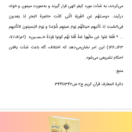
مى‌كردند، به شدّت مورد كيفر الهى قرار گيرند و به‌صورت ميمون و خوك
درآيند: «وسـَلهُم عَنِ القَريَةِ الَّتى كانَت حاضِرَةَ البَحرِ اِذ يَعدونَ
فِى‌السَّبتِ اِذ تَأتيهِم حيتانُهُم يَومَ سَبتِهِم شُرَّعـًا و يَومَ لايَسبِتونَ لاتَأتيهِم
... * فَلَمّا عَتَوا عَن ما‌نُهوا عَنهُ قُلنا لَهُم كونوا قِرَدَةً خـسِـين». (اعراف/7،
163‌ـ‌166) اين امر نشان‌مى‌دهد كه اختلاف، گاه باعث شدّت يافتن
احكام تشريعى مى‌شود.
منبع:
دائرة المعارف قرآن كريم ج2 ص342تا344