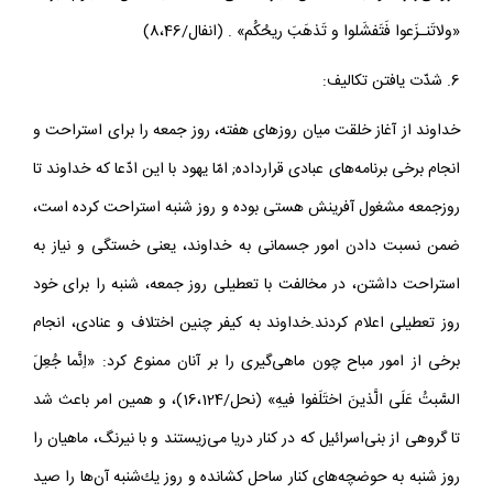
«و‌لاتَنـزَعوا فَتَفشَلوا و تَذهَبَ ريحُكُم» . (انفال/8،46)
6‌. شدّت يافتن تكاليف:
خداوند از آغاز خلقت ميان روزهاى هفته، روز جمعه را براى استراحت و
انجام برخى برنامه‌هاى عبادى قرار‌داده; امّا يهود با اين ادّعا كه خداوند تا
روز‌جمعه مشغول آفرينش هستى بوده و روز شنبه استراحت كرده است،
ضمن نسبت دادن امور جسمانى به خداوند، يعنى خستگى و نياز به
استراحت داشتن، در مخالفت با تعطيلى روز جمعه، شنبه را براى خود
روز تعطيلى اعلام كردند.خداوند به كيفر چنين اختلاف و عنادى، انجام
برخى از امور مباح چون ماهى‌گيرى را بر آنان ممنوع كرد: «اِنَّما جُعِلَ
السَّبتُ عَلَى الَّذينَ اختَلَفوا فيهِ» (نحل/16،124)، و همين امر باعث شد
تا گروهى از بنى‌اسرائيل كه در كنار دريا مى‌زيستند و با نيرنگ، ماهيان را
روز شنبه به حوضچه‌هاى كنار ساحل كشانده و روز يك‌شنبه آن‌ها را صيد