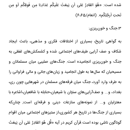
شده است: «هُوَ القادِرُ عَلى اَن يَبعَثَ عَلَيكُم عَذابـًا مِن فَوقِكُم اَو مِن
تَحتِ اَرجُلِكُم». (انعام/6،65)
3.جنگ و خون‌ريزى:
به گواهى تاريخ، بسيارى از اختلافات فكرى و مذهبى، باعث ايجاد
شكاف و صف آرايى طيف‌هاى اجتماعى شده و كشمكش‌هاى لفظى به
جنگ و خون‌ريزى انجاميده است. جنگ‌هاى صليبى ميان مسلمانان و
مسيحيان كه سال‌ها به طول انجاميد و زيان‌هاى جانى و مالى فراوانى را
به طرف وارد آورد، جنگ ميان فرقه‌هاى مسلمان در شهرهايى چون رى،
بغداد، و‌... و صف‌آرايى‌هاى سنيّان با شيعيان،حنابله با شافعيان،اشاعره با
معتزليان و‌... از نمونه‌هاى منازعات دينى و فرقه‌اى است; چنان‌كه
بسيارى از جنگ‌ها در تاريخ هر كشورى،از ستيزهاى اجتماعى ميان اقوام
گوناگون ناشى بوده است.قرآن كريم در آيه «قُل هُوَ القادِرُ عَلى اَن يَبعَثَ