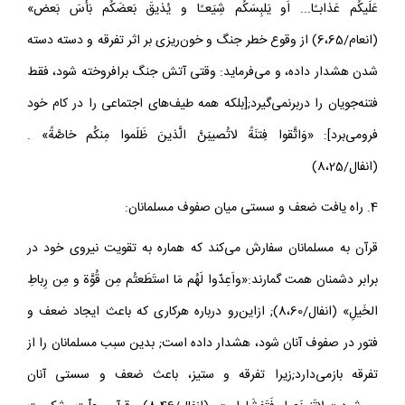
عَلَيكُم عَذابـًا‌... اَو يَلبِسَكُم شِيَعـًا و يُذيقَ بَعضَكُم بَأسَ بَعض»
(انعام/6،65) از وقوع خطر جنگ و خون‌ريزى بر اثر تفرقه و دسته دسته
شدن هشدار داده، و مى‌فرمايد: وقتى آتش جنگ برافروخته شود، فقط
فتنه‌جويان را دربرنمى‌گيرد;[بلكه همه طيف‌هاى اجتماعى را در كام خود
فرو‌مى‌برد]: «وَاتَّقوا فِتنَةً لاتُصيبَنَّ الَّذينَ ظَلَموا مِنكُم خاصَّةً» .
(انفال/8،25)
4. راه ‌يافت ضعف و سستى ميان صفوف مسلمانان:
قرآن به مسلمانان سفارش مى‌كند كه هماره به تقويت نيروى خود در
برابر دشمنان همت گمارند:«و‌اَعِدّوا لَهُم مَا استَطَعتُم مِن قُوَّة و مِن رِباطِ
الخَيلِ» (انفال/8،60); ازاين‌رو درباره هركارى كه باعث ايجاد ضعف و
فتور در صفوف آنان شود، هشدار داده است; بدين سبب مسلمانان را از
تفرقه باز‌مى‌دارد;زيرا تفرقه و ستيز، باعث ضعف و سستى آنان