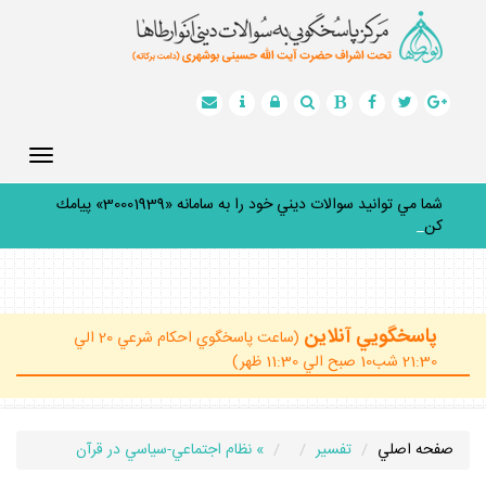
Toggle
gation
شما مي توانيد سوالات ديني خود را به سامانه «30001939» پيامك
كنيد.
_
پاسخگويي آنلاين
(ساعت پاسخگوي احكام شرعي 20 الي
21:30 شب10 صبح الي 11:30 ظهر)
صفحه اصلي
تفسير
» نظام اجتماعي-سياسي در قرآن