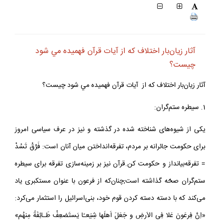
آثار زيان‌بار اختلاف كه از آيات قرآن فهميده مي شود
چيست؟
آثار زيان‌بار اختلاف كه از آيات قرآن فهميده مي شود چيست؟
1. سيطره ستم‌گران:
يكى از شيوه‌هاى شناخته شده در گذشته و نيز در عرف سياسى امروز
براى حكومت جائرانه بر مردم، تفرقه‌انداختن ميان آنان است: فَرِّقْ تَسُدْ
= تفرقه‌بيانداز و حكومت كن.قرآن نيز بر زمينه‌سازى تفرقه براى سيطره
ستم‌گران صحّه گذاشته است;چنان‌كه از فرعون با عنوان مستكبرى ياد
مى‌كند كه با دسته دسته كردن قوم خود، بنى‌اسرائيل را استثمار مى‌كرد:
«اِنَّ فِرعَونَ عَلا فِى الاَرضِ و جَعَلَ اَهلَها شِيَعـًا يَستَضعِفُ طَـائِفَةً مِنهُم»