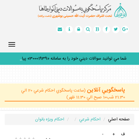
Toggle
gation
شما مي توانيد سوالات ديني خود را به سامانه «30001939» پيامك
_
پاسخگويي آنلاين
(ساعت پاسخگوي احكام شرعي 20 الي
21:30 شب10 صبح الي 11:30 ظهر)
صفحه اصلي
احكام شرعي
احكام ويژه بانوان
ف
+
-