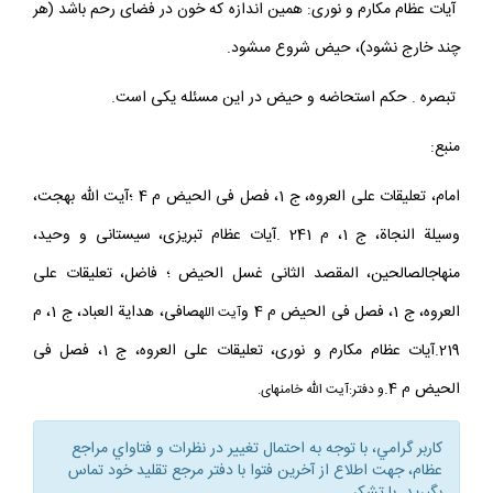
آيات عظام مكارم و نورى: همين اندازه كه خون در فضاى رحم باشد (هر
چند خارج نشود)، حيض شروع مى‏شود.
تبصره . حكم استحاضه و حيض در اين مسئله يكى است.
منبع:
امام، تعليقات على العروه، ج 1، فصل فى الحيض م 4 ؛آيت الله بهجت،
وسيلة النجاة، ج 1، م 241 .آيات عظام تبريزى، سيستانى و وحيد،
منهاج‏الصالحين، المقصد الثانى غسل الحيض ؛ فاضل، تعليقات على
العروه، ج 1، فصل فى الحيض م 4 و
صافى، هداية العباد، ج 1، م
آيت الله
219.آيات عظام مكارم و نورى، تعليقات على العروه، ج 1، فصل فى
الحيض م 4.
و دفتر:
آيت الله خامنه‏اى
.
كاربر گرامي، با توجه به احتمال تغيير در نظرات و فتاواي مراجع
عظام، جهت اطلاع از آخرين فتوا با دفتر مرجع تقليد خود تماس