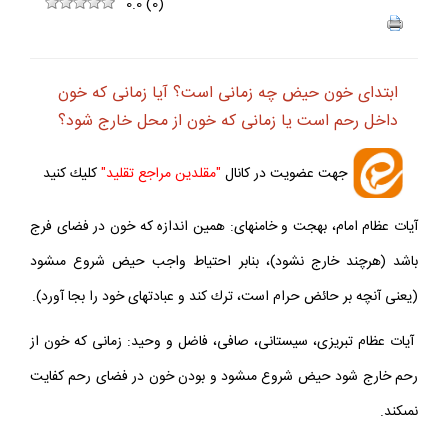
0.0
(
0
)
ابتداى خون حيض چه زمانى است؟ آيا زمانى كه خون
داخل رحم است يا زمانى كه خون از محل خارج شود؟
جهت عضويت در كانال
"مقلدين مراجع تقليد"
كليك كنيد
آيات عظام امام، بهجت و خامنه‏اى: همين اندازه كه خون در فضاى فرج
باشد (هرچند خارج نشود)، بنابر احتياط واجب حيض شروع مى‏شود
(يعنى آنچه بر حائض حرام است، ترك كند و عبادت‏هاى خود را بجا آورد).
آيات عظام تبريزى، سيستانى، صافى، فاضل و وحيد: زمانى كه خون از
رحم خارج شود حيض شروع مى‏شود و بودن خون در فضاى رحم كفايت
نمى‏كند.