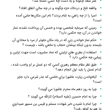
عمر سعد چگونه و به دست چه كسي كشته شد؟
واقعه تلخ و دردناك حرّه چگونه و در چه سالي اتفاق افتاد؟
اسرا را از چه راهي به شام بردند؟ نام اين مكان‌ها جايي آمده
است؟
زمينى كه سرمايه شخصى بوده و خمس آن پرداخت نشده، نماز
خواندن در آن، چه حكمى دارد؟
حكم نماز خواندن زني كه در يك مكان جلوتر از مرد يا محاذي آن
بايستد بدون اينكه بينشان حجاب يا مانعي باشد ، چيست ؟
استفاده از بطري هاي تزئيني كه نماد مشروب است جهت تزئين و
زيبايي چه حكمي دارد ؟
طبق نظر مقام معظم رهبري كسي كه دو غسل بر او واجب شده ،
كدام غسل را بايد اول انجام دهد؟
آياخواندن زيارت عاشورا براي خانمي كه عذر شرعي دارد جايز
است؟
چرا به روز دهم ماه محرم عاشورا مي گويند؟
چرا به امام حسين (عليه السلام) ثارالله مي گويند ؟
چرا امام با شنيدن خبر شهادت مسلم و قيس بن مسهر صيداوي
باز هم به كوفه رفت؟