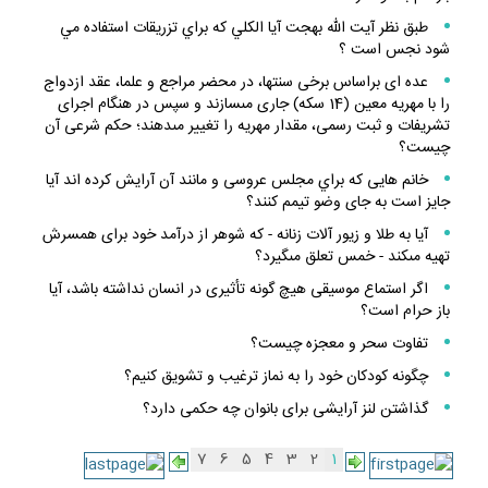
طبق نظر آيت الله بهجت آيا الكلي كه براي تزريقات استفاده مي
شود نجس است ؟
عده ‏اى براساس برخى سنت‏ها، در محضر مراجع و علما، عقد ازدواج
را با مهريه معين (14 سكه) جارى مى‏سازند و سپس در هنگام اجراى
تشريفات و ثبت رسمى، مقدار مهريه را تغيير مى‏دهند؛ حكم شرعى آن
چيست؟
خانم هايى كه براي مجلس عروسى و مانند آن آرايش كرده اند آيا
جايز است به جاى وضو تيمم كنند؟
آيا به طلا و زيور آلات زنانه - كه شوهر از درآمد خود براى همسرش
تهيه مى‏كند - خمس تعلق مى‏گيرد؟
اگر استماع موسيقى هيچ گونه تأثيرى در انسان نداشته باشد، آيا
باز حرام است؟
تفاوت سحر و معجزه چيست؟
چگونه كودكان خود را به نماز ترغيب و تشويق كنيم؟
گذاشتن لنز آرايشى براى بانوان چه حكمى دارد؟