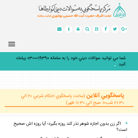
Toggle
gation
شما مي توانيد سوالات ديني خود را به سامانه «30001939» پيامك
كنيد.
_
پاسخگويي آنلاين
(ساعت پاسخگوي احكام شرعي 20 الي
21:30 شب10 صبح الي 11:30 ظهر)
اگر زن بدون اجازه شوهر نذر كند روزه بگيرد؛ آيا روزه ‏اش صحيح
است؟