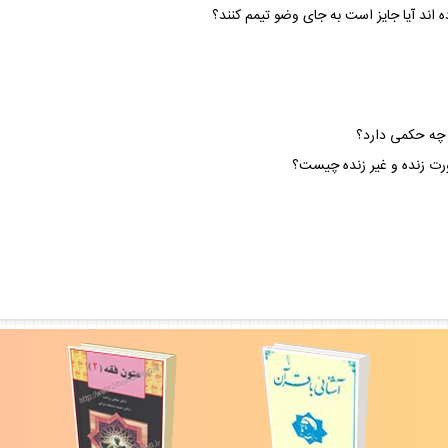
اند آيا جايز است به جاى وضو تيمم كنند؟
، چه حكمى دارد؟
رت زنده و غير زنده چيست؟