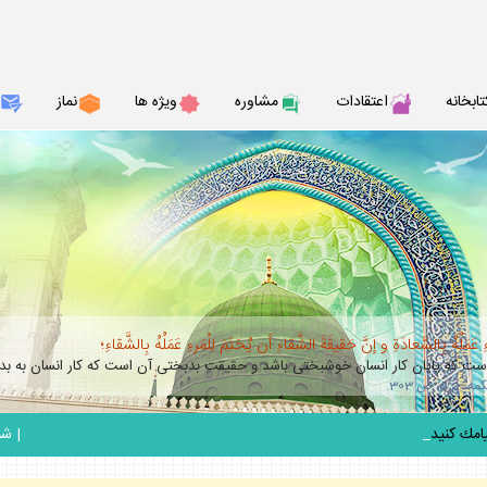
تابخانه
اعتقادات
مشاوره
ويژه ها
نماز
عَمَلُهُ بِالسَّعادَةِ و إنَّ حَقيقَةَ الشَّقاءِ أن يُختَمَ لِلْمَرءِ عَمَلُهُ بِالشَّقاءِ؛
 كه پايان كار انسان خوشبختى باشد و حقيقت بدبختى آن است كه كار انسان به بدب
_
|
شنبه 17