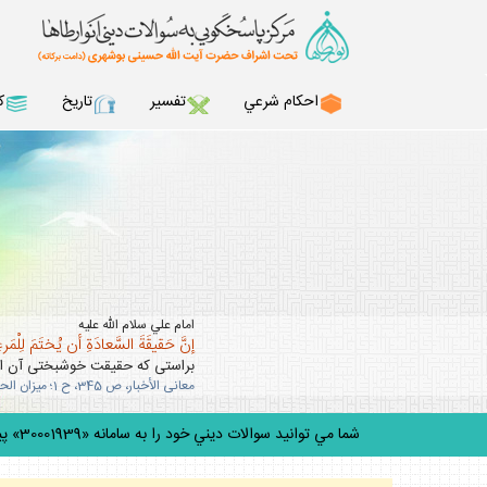
احكام شرعي
تفسير
تاريخ
ك
امام علي سلام الله عليه
إنَّ حَقيقَةَ السَّعادَةِ أن يُختَمَ لِلْمَرءِ 
براستى كه حقيقت خوشبختى آن است
معانى الأخبار، ص 345، ح 1؛ ميزان الحكمه، ج 5، ص 303.
شما مي توانيد سوالات ديني خود را به سامانه «30001939» پيامك كنيد.