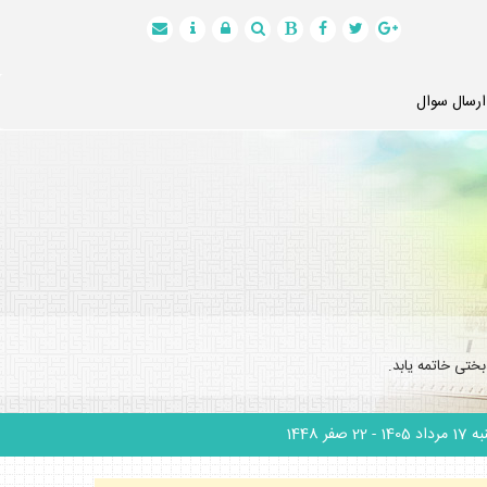
ارسال سوال
ختى خاتمه يابد.
 مرداد 1405
- 22 صفر 1448