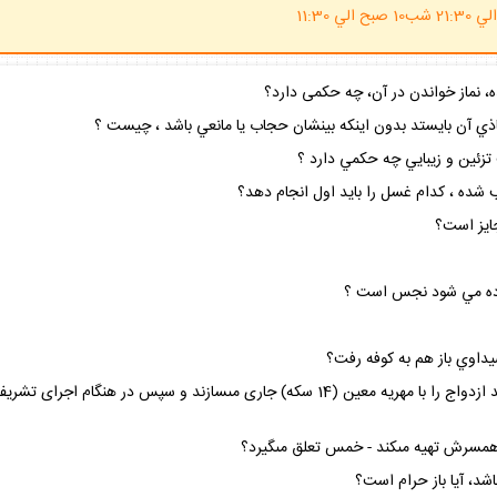
(ساعت پاسخگوي احكام شرعي 20 الي 21:30 شب10 صبح الي 11:30
نماز خواندن در آن، چه حكمى دارد؟
حاذي آن بايستد بدون اينكه بينشان حجاب يا مانعي باشد ، چيست ؟
زئين و زيبايي چه حكمي دارد ؟
شده ، كدام غسل را بايد اول انجام دهد؟
جايز است؟
تفاده مي شود نجس است ؟
داوي باز هم به كوفه رفت؟
عده ‏اى براساس برخى سنت‏ها، در محضر مراجع و علما، عقد ازدواج را با مهريه معين (14 سكه
اى همسرش تهيه مى‏كند - خمس تعلق مى‏گيرد؟
شد، آيا باز حرام است؟