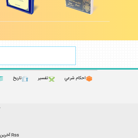
احكام شرعي
تفسير
تاريخ
ك
Rss آخرين مطالب