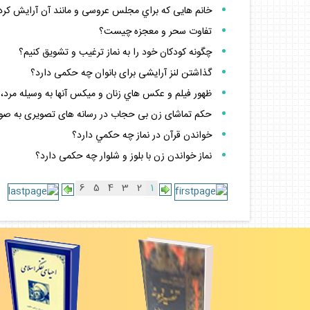
خانم هايى كه براي مجلس عروسى و مانند آن آرايش كرده 
تفاوت سحر و معجزه چيست؟
چگونه كودكان خود را به نماز ترغيب و تشويق كنيم؟
گذاشتن لنز آرايشى براى بانوان چه حكمى دارد؟
ظهور فيلم‏ و عكس هاي زنان و ميكس آنها به وسيله مرد
حكم تماشاى زن بى‏ حجاب در رسانه‏ هاى تصويرى به صو
خواندن قرآن در نماز چه حكمي دارد؟
نماز خواندن زن با بلوز و شلوار چه حكمى دارد؟