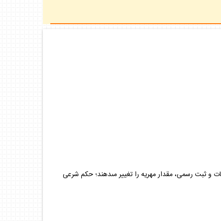
) جارى مى‏سازند و سپس در هنگام اجراى تشريفات و ثبت رسمى، مقدار مهريه را تغيير مى‏دهند؛ حكم شرعى