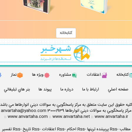
كتابخانه
كتابخانه
اعتقادات
مشاوره
ويژه ها
نماز
صفحه اصلي
ارتباط با ما
درباره ما
پيوند ها
بنر هاي تبليغاتي
ليه حقوق اين سايت متعلق به مركز پاسخگويي به سوالات ديني انوارطاها مي باشد
مركز پاسخگويي به سوالات ديني
انوارطاها
30001939
anvartaha@yahoo.com
::
www.anvartaha.com
::
www.anvartaha.net
::
www.anvartaha.ir
-
Rss پربيننده ترينها
-
Rss احكام
-
Rss اعتقادات
-
Rss تاريخ
-
Rss تفسير