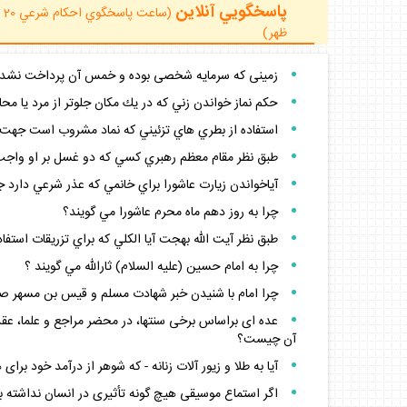
پاسخگويي آنلاين
ظهر)
زمينى كه سرمايه شخصى بوده و خمس آن پرداخت نشده، 
حكم نماز خواندن زني كه در يك مكان جلوتر از مرد يا م
استفاده از بطري هاي تزئيني كه نماد مشروب است جهت ت
طبق نظر مقام معظم رهبري كسي كه دو غسل بر او واجب 
آياخواندن زيارت عاشورا براي خانمي كه عذر شرعي دارد 
چرا به روز دهم ماه محرم عاشورا مي گويند؟
طبق نظر آيت الله بهجت آيا الكلي كه براي تزريقات اس
چرا به امام حسين (عليه السلام) ثارالله مي گويند ؟
چرا امام با شنيدن خبر شهادت مسلم و قيس بن مسهر صي
آن چيست؟
آيا به طلا و زيور آلات زنانه - كه شوهر از درآمد خود بر
اگر استماع موسيقى هيچ گونه تأثيرى در انسان نداشته با