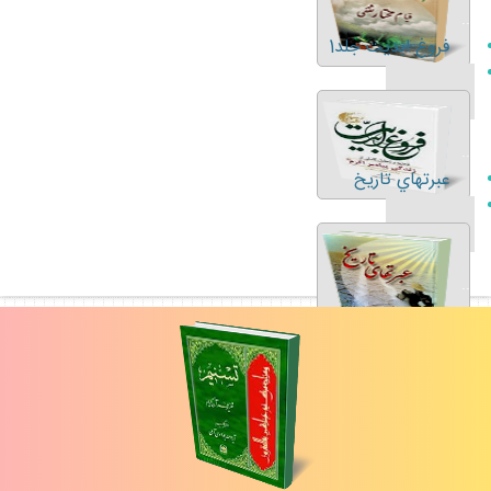
...
فروغ ابديت جلد1
...
عبرتهاي تاريخ
...