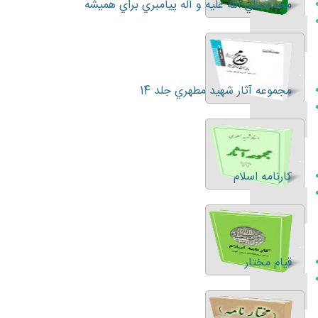
محمدصلي الله عليه و آله پيامبري براي هميشه
...
مجموعه آثار شهيد مطهري جلد 14
...
كارنامه اسلام
...
قيام مختار