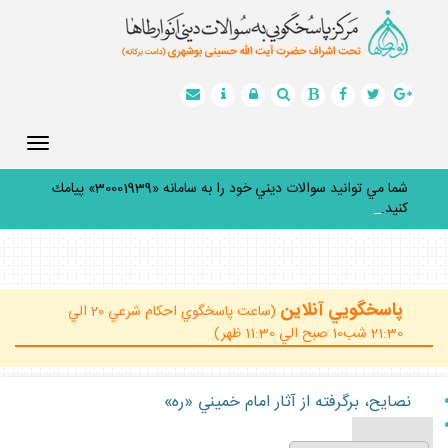
Toggle
gation
شما مي توانيد سوالات ديني خود را به سامانه «30001939» پيامك
كنيد.
_
پاسخگويي آنلاين
(ساعت پاسخگوي احكام شرعي 20 الي
21:30 شب10 صبح الي 11:30 ظهر)
نصايح، برگرفته از آثار امام خميني «ره»