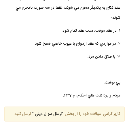
جدا از هم زندگي كنند، نامحرم مي شوند. در حالي كه زن و مردي كه با
عقد نكاح به يكديگر محرم مي شوند، فقط در سه صورت نامحرم مي
شوند:
1. در عقد موقت، مدت عقد تمام شود.
2. در مواردي كه عقد ازدواج با عيوب خاصي فسخ شود.
3. با طلاق دادن مرد.
پي نوشت:
مردم و برداشت هاي احكام، م 237.
كاربر گرامي سوالات خود را از بخش
"ارسال سوال ديني "
ارسال كنيد.