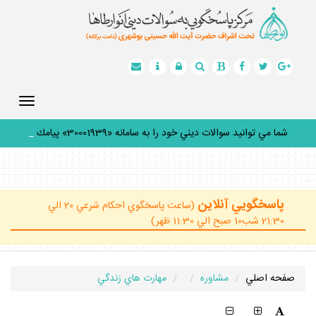
Toggle
gation
شما مي توانيد سوالات ديني خود را به سامانه «30001939» پيامك
كني
_
پاسخگويي آنلاين
(ساعت پاسخگوي احكام شرعي 20 الي
21:30 شب10 صبح الي 11:30 ظهر)
صفحه اصلي
مشاوره
مهارت هاي زندگي