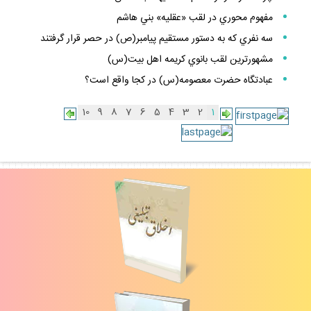
مفهوم محوري در لقب «عقليه» بني هاشم
سه نفري كه به دستور مستقيم پيامبر(ص) در حصر قرار گرفتند
مشهورترين لقب بانوي كريمه اهل بيت(س)
عبادتگاه حضرت معصومه(س) در كجا واقع است؟