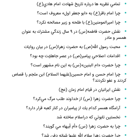
تمامي نظريه ها درباره تاريخ شهادت امام هادي(ع)
چرا امام باقر(ع) به «ابو جعفر اول» معروف است؟
چرا اميرالمومنين(ع) با طلحه و زبير مصالحه نكرد؟
نقش حضرت فاطمه(س) در 9 سال زندگي مشترك به عنوان
همسر و مادر
محبت رسول الله(ص) به حضرت زهرا(س) در بيان روايات
اقدامات اصلاحي پيامبر(ص) در عصر جاهليّت چه بود؟
چرا حضرت «ام البنين»(س) به اين نام مشهور است؟
چرا امام حسن و امام حسين(عليهما السلام) ابن ملجم را قصاص
كردند و عفو نكردند؟
نقش ايرانيان در قيام امام زمان (عج)
چرا حضرت زهرا (س) از خداوند طلب مرگ مي‌كرد؟
آرامگاه همسر كدام يك از پيامبران در كنار كعبه قرار دارد؟
نخستين تابوتي كه دراسلام ساخته شد
چرا به حضرت زهرا (س) «أم أبيها» مي گويند؟
چرا حضرت زهرا سلام الله عليها شبانه دفن شد؟