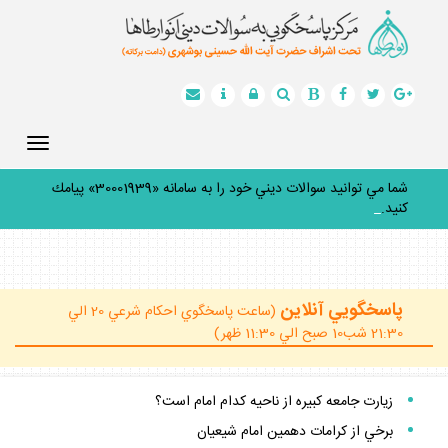
Toggle
gation
شما مي توانيد سوالات ديني خود را به سامانه «30001939» پيامك
كنيد.
_
پاسخگويي آنلاين
(ساعت پاسخگوي احكام شرعي 20 الي
21:30 شب10 صبح الي 11:30 ظهر)
زيارت جامعه كبيره از ناحيه كدام امام است؟
برخي از كرامات دهمين امام شيعيان