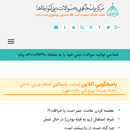
Toggle
gation
شما مي توانيد سوالات ديني خود را به سامانه «30001939» پيامك
ك
_
پاسخگويي آنلاين
(ساعت پاسخگوي احكام شرعي 20 الي
21:30 شب10 صبح الي 11:30 ظهر)
عطسه كردن علامت صبر است يا خرافات؟!
شرط استقبال (رو به قبله بودن) در حال غسل