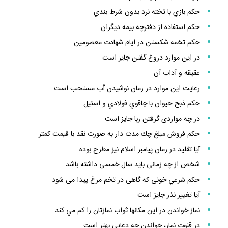
چرا گناه غيبت از زنا بيشتر است
حكم بازي با تخته نرد بدون شرط بندي
حكم استفاده از دفترچه بيمه ديگران
حكم تخمه شكستن در ايام شهادت معصومين
در اين موارد دروغ گفتن جايز است
عقيقه و آداب آن
رعايت اين موارد در زمان نوشيدن آب مستحب است
حكم ذبح حيوان با چاقوي فولادي و استيل
در چه مواردى گرفتن ربا جايز است
حكم فروش مبلغ چك مدت دار به صورت نقد با قيمت كمتر
آيا تقليد در زمان پيامبر اسلام نيز مطرح بوده
شخص از چه زمانى بايد سال خمسى داشته باشد
حكم شرعي خونى كه گاهى در تخم مرغ پيدا مى ‏شود
آيا تغيير نذر جايز است
نماز خواندن در اين مكانها ثواب نمازتان را كم مي كند