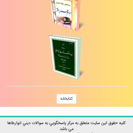
كتابخانه
كليه حقوق اين سايت متعلق به مركز پاسخگويي به سوالات ديني انوارطاها