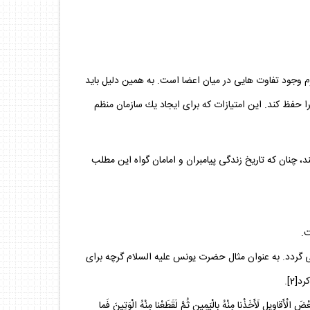
 وجود تفاوت‏ هايى در ميان اعضا است. به همين دليل بايد
حفظ كند. اين امتيازات كه براى ايجاد يك سازمان منظم
ند، چنان كه تاريخ زندگى پيامبران و امامان گواه اين مطلب
ت.
 مى ‏گردد. به عنوان مثال حضرت يونس عليه السلام گرچه براى
2].
خَذْنا مِنْهُ بِالْيَمِينِ ثُمَّ لَقَطَعْنا مِنْهُ الْوَتِينَ فَما