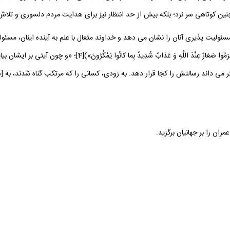
ئوليت ‏پذيرى آنان را نشان مى‏ دهد و خداوند متعال با علم به آينده اينان، مسئول
مى ‏خوانيم: («اللَّهُ أَعْلَمُ حَيْثُ يَجْعَلُ رِسالَتَهُ سَيُصِيبُ الَّذِينَ أ
ر مى‏ داند رسالتش را كجا قرار دهد. به زودى، كسانى را كه مرتكب گناه شدند، به [س