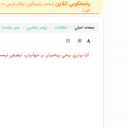
پاسخگويي آنلاين
ظهر)
صفحه اصلي
اعتقادات
پيامبر شناسي
ساير مباحث
آيا برتري برخي پيامبران بر جهانيان، تبعيض نيس