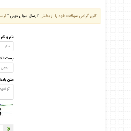
كاربر گرامي سوالات خود را از بخش
"ارسال سوال ديني "
ارسا
نام و نام
پست الكت
متن يادد