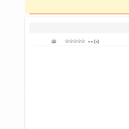
0.0
(
0
)