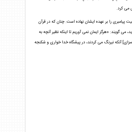
يت پيامبرى را بر عهده ايشان نهاده است. چنان كه در قرآن
َجْرَمُوا صَغارٌ عِنْدَ اللَّهِ وَ عَذابٌ شَدِيدٌ بِما كانُوا يَمْكُرُونَ‏»)[4]؛ «و چون آيتى بر ايشان بيايد، مى‏ گويند: «هرگز ايمان نمى ‏آوريم تا اينكه نظير آنچه به
زاى‏] آنكه نيرنگ مى‏ كردند، در پيشگاه خدا خوارى و شكنجه‏