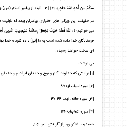
مِنْكُمْ مِنْ أَحَدٍ عَنْهُ حاجِزِينَ‏») [3]. البته از پيامبر اسلام (ص) چنين كوتاهى سر نزد؛ بلكه بيش از حد انتظار نيز براى هدايت مردم دلسوزى و تلاش مى‏ كرد.
در حقيقت اين ويژگى‏ هاى اختيارى پيامبران بوده كه قابليت مس
فرستادگان خدا داده شده است به ما [نيز] داده شود.» خدا بهت
اى سخت خواهد رسيد».
پي نوشت:
[1] براستى كه خداوند، آدم و نوح و خاندان ابراهيم و خاندان عمران را بر جهانيان برگزيد.
[2] سوره انبياء، آيه87.
[3] سوره حاقه، آيات 44-47.
[4] سوره انعام،آيه124.
حميدرضا شاكرين، راز آفرينش، ص 106.