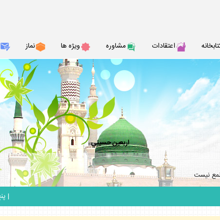
تابخانه
اعتقادات
مشاوره
ويژه ها
نماز
اربعين حسيني
طمع نيست
_
|
پنج ش