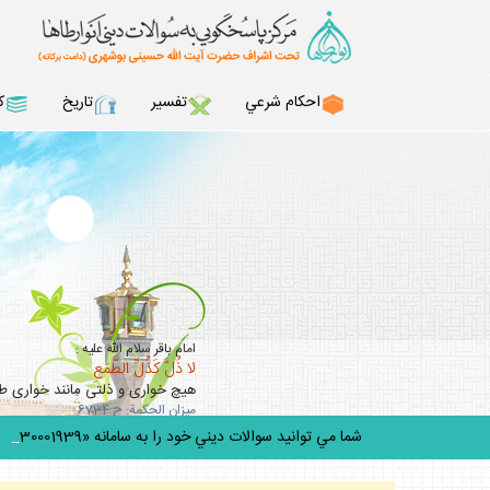
احكام شرعي
تفسير
تاريخ
ك
امام باقر سلام الله عليه :
لا ذُلَّ كَذُلِّ الطَّمَعِ
هيچ خوارى و ذلتى مانند خوارى 
ميزان الحكمة: ح 6734
شما مي توانيد سوالات ديني خود را به سامانه «30001939» پيامك