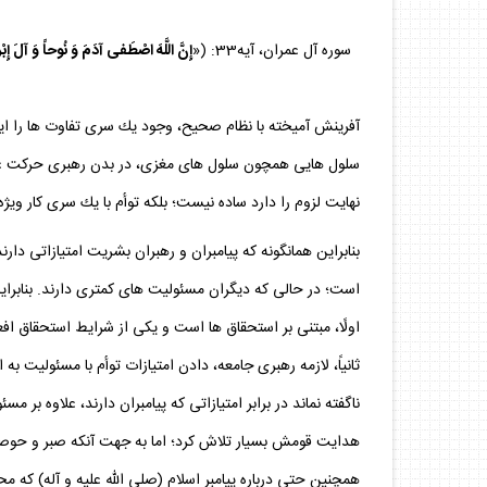
سوره آل عمران، آيه33: («
إِنَّ اللَّهَ اصْطَفى‏ آدَمَ وَ نُوحاً وَ آلَ إِ
آفرينش آميخته با نظام صحيح، وجود يك سرى تفاوت‏ ها را اي
سلول ‏هايى همچون سلول‏ هاى مغزى، در بدن رهبرى حركت عضل
نهايت لزوم را دارد ساده نيست؛ بلكه توأم با يك سرى كار ويژه
بنابراين همان‏گونه كه پيامبران و رهبران بشريت امتيازاتى دار
است؛ در حالى كه ديگران مسئوليت‏ هاى كمترى دارند. بنابراي
اولًا، مبتنى بر استحقاق ‏ها است و يكى از شرايط استحقاق اف
ثانياً، لازمه رهبرى جامعه، دادن امتيازات توأم با مسئوليت
ناگفته نماند در برابر امتيازاتى كه پيامبران دارند، علاوه ب
هدايت قومش بسيار تلاش كرد؛ اما به جهت آنكه صبر و حوصله لاز
همچنين حتى درباره پيامبر اسلام (صلى الله عليه و آله) كه محبوب‏ ترين پيامب