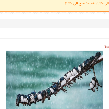
(ساعت پاسخگوي احكام شرعي 20 الي 21:30 شب10 صبح الي 11:30
ت؟