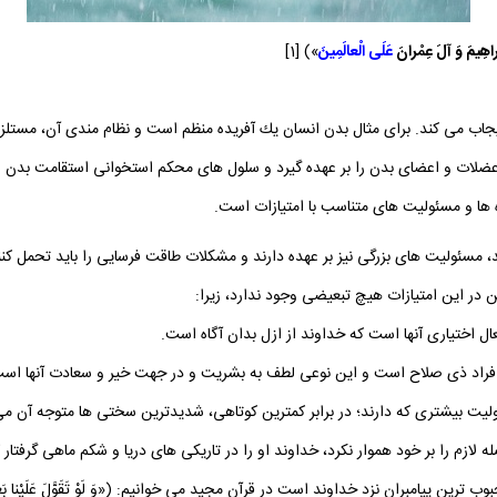
بْراهِيمَ وَ آلَ عِمْرانَ
عَلَى الْعالَمِينَ‏
») [1]
جاب مى‏ كند. براى مثال بدن انسان يك آفريده منظم است و نظام‏ مندى آن، مستلزم
ات و اعضاى بدن را بر عهده گيرد و سلول ‏هاى محكم استخوانى استقامت بدن را 
‏ ها و مسئوليت ‏هاى متناسب با امتيازات است.
ند، مسئوليت‏ هاى بزرگى نيز بر عهده‏ دارند و مشكلات طاقت‏ فرسايى را بايد تحمل كن
ن در اين امتيازات هيچ تبعيضى وجود ندارد، زيرا:
عال اختيارى آنها است كه خداوند از ازل بدان آگاه است.
 به افراد ذى ‏صلاح است و اين نوعى لطف به بشريت و در جهت خير و سعادت آنها اس
ر مسئوليت بيشترى كه دارند؛ در برابر كمترين كوتاهى، شديدترين سختى‏ ها متوجه آن
م را بر خود هموار نكرد، خداوند او را در تاريكى ‏هاى دريا و شكم ماهى گرفتار كرد[
ران نزد خداوند است در قرآن مجيد مى ‏خوانيم: («وَ لَوْ تَقَوَّلَ عَلَيْنا بَعْضَ الْأَقاوِيلِ لَأَ