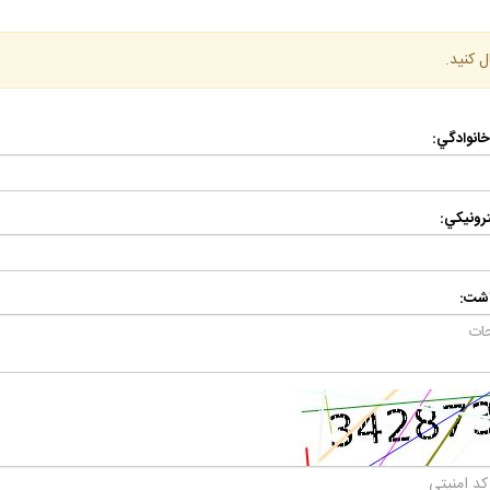
ل كنيد.
 خانوادگي:
رونيكي:
اشت: