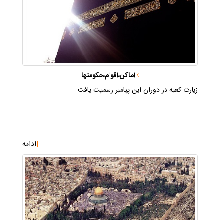
اماكن،اقوام،حكومتها
زيارت كعبه در دوران اين پيامبر رسميت يافت
|
ادامه