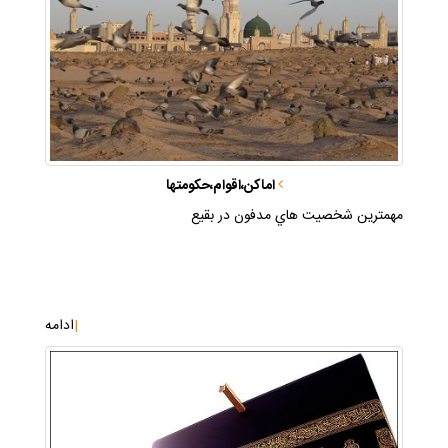
اماكن،اقوام،حكومتها
مهمترين شخصيت هاي مدفون در بقيع
|
ادامه