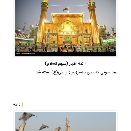
ائمه اطهار (عليهم السلام)
عقد اخوتي كه ميان پيامبر(ص) و علي(ع) بسته شد
|
ادامه