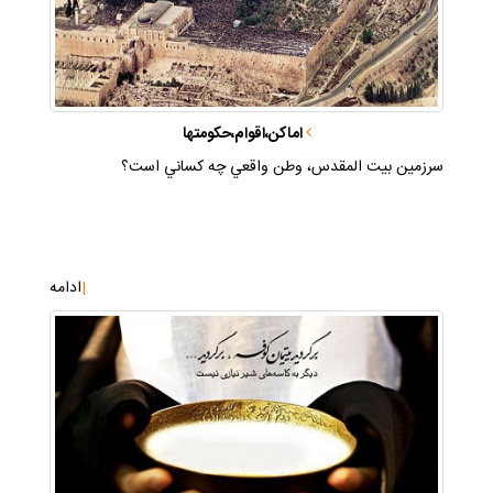
اماكن،اقوام،حكومتها
سرزمين بيت المقدس، وطن واقعي چه كساني است؟
|
ادامه