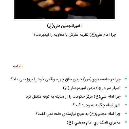
اميرالمومنين علي(ع)
چرا امام علي(ع) نظريه سازش با معاويه را نپذيرفت؟
|
ادامه
چرا در جامعه نبوي(ص) جريان نفاق چهره واقعي خود را بروز نمي داد؟
اسرار سر در چاه بردن اميرمومنان(ع)
چرا امام علي(ع) مركز حكومت را از مدينه به كوفه منتقل كرد
شهر كوفه چگونه به وجود آمد؟
چرا امام مجتبي(ع) به هيچ نيازمندي «نه» نمي گفت؟
ماجراي نامگذاري امام مجتبي (ع)