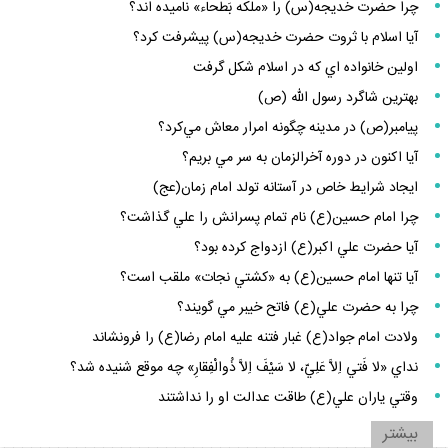
چرا حضرت خديجه(س) را «ملكه بَطحاء» ناميده اند؟
آيا اسلام با ثروت حضرت خديجه(س) پيشرفت كرد؟
اولين خانواده اي كه در اسلام شكل گرفت
بهترين شاگرد رسول الله (ص)
پيامبر(ص) در مدينه چگونه امرار معاش مي‌كرد؟
آيا اكنون در دوره آخرالزمان به سر مي بريم؟
ايجاد شرايط خاص در آستانه تولد امام زمان(عج)
چرا امام حسين(ع) نام تمام پسرانش را علي گذاشت؟
آيا حضرت علي اكبر(ع) ازدواج كرده بود؟
آيا تنها امام حسين(ع) به «كشتي نجات» ملقب است؟
چرا به حضرت علي(ع) فاتح خيبر مي گويند؟
ولادت امام جواد(ع) غبار فتنه عليه امام رضا(ع) را فرونشاند
نداي «لا فَتي اِلاَّ عَلِيّ، لا سَيْفَ اِلاَّ ذُوالْفِقارِ» چه موقع شنيده شد؟
وقتي ياران علي(ع) طاقت عدالت او را نداشتند
بيشتر