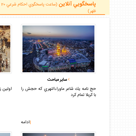
پاسخگويي آنلاين
ظهر)
ساير مباحث
حج نامه يك شاعر ماوراءالنهري كه حجش را
اولين ز
با كربلا تمام كرد
|
ادامه