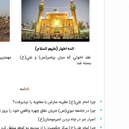
ائمه اطهار (عليهم السلام)
عقد اخوتي كه ميان پيامبر(ص) و علي(ع)
مهمتري
بسته شد
|
ادامه
چرا امام علي(ع) نظريه سازش با معاويه را نپذيرفت؟
چرا در جامعه نبوي(ص) جريان نفاق چهره واقعي خود را بروز 
اسرار سر در چاه بردن اميرمومنان(ع)
چرا امام علي(ع) مركز حكومت را از مدينه به كوفه منتقل كرد