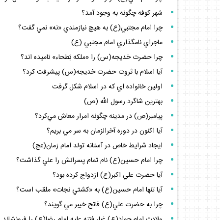
شهر كوفه چگونه به وجود آمد؟
چرا امام مجتبي(ع) به هيچ نيازمندي «نه» نمي گفت؟
ماجراي نامگذاري امام مجتبي (ع)
چرا حضرت خديجه(س) را «ملكه بَطحاء» ناميده اند؟
آيا اسلام با ثروت حضرت خديجه(س) پيشرفت كرد؟
اولين خانواده اي كه در اسلام شكل گرفت
بهترين شاگرد رسول الله (ص)
پيامبر(ص) در مدينه چگونه امرار معاش مي‌كرد؟
آيا اكنون در دوره آخرالزمان به سر مي بريم؟
ايجاد شرايط خاص در آستانه تولد امام زمان(عج)
چرا امام حسين(ع) نام تمام پسرانش را علي گذاشت؟
آيا حضرت علي اكبر(ع) ازدواج كرده بود؟
آيا تنها امام حسين(ع) به «كشتي نجات» ملقب است؟
چرا به حضرت علي(ع) فاتح خيبر مي گويند؟
ولادت امام جواد(ع) غبار فتنه عليه امام رضا(ع) را فرونشاند