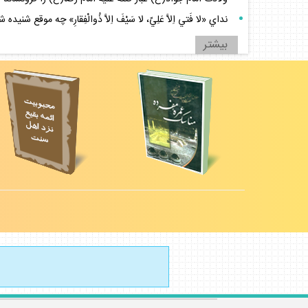
نداي «لا فَتي اِلاَّ عَلِيّ، لا سَيْفَ اِلاَّ ذُوالْفِقارِ» چه موقع شنيده 
بيشتر