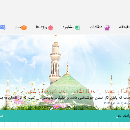
تابخانه
اعتقادات
مشاوره
ويژه ها
نماز
عَمَلُهُ بِالسَّعادَةِ و إنَّ حَقيقَةَ الشَّقاءِ أن يُختَمَ لِلْمَرءِ عَمَلُهُ بِالشَّقاءِ؛
 كه پايان كار انسان خوشبختى باشد و حقيقت بدبختى آن است كه كار انسان به بدب
_
|
شنبه 17