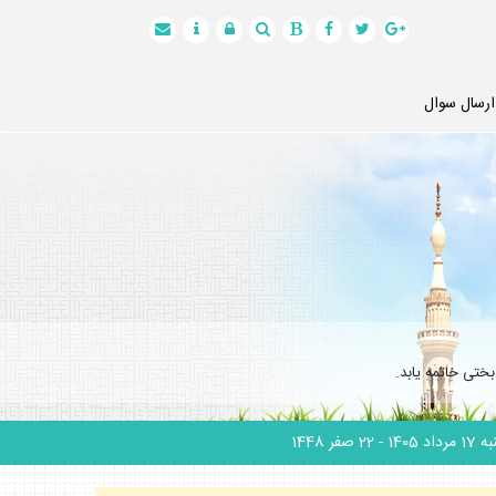
ارسال سوال
ختى خاتمه يابد.
 مرداد 1405
- 22 صفر 1448