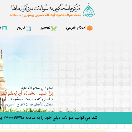
احكام شرعي
تفسير
تاريخ
ك
امام علي سلام الله عليه
إنَّ حَقيقَةَ السَّعادَةِ أن يُختَمَ لِلْمَرءِ 
براستى كه حقيقت خوشبختى آن است
معانى الأخبار، ص 345، ح 1؛ ميزان الحكمه، ج 5، ص 303.
شما مي توانيد سوالات ديني خود را به سامانه «30001939» پيامك كنيد.