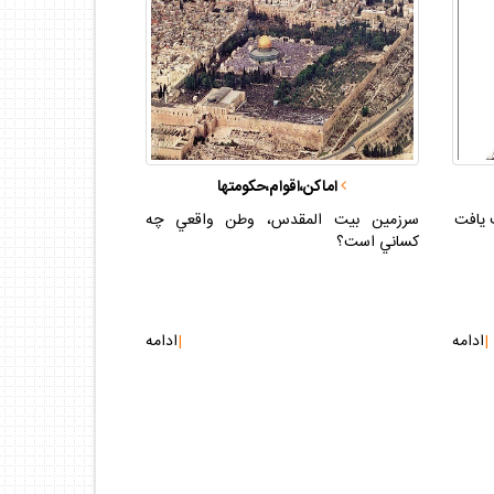
اماكن،اقوام،حكومتها
ت يافت
سرزمين بيت المقدس، وطن واقعي چه
كساني است؟
|
ادامه
|
ادامه