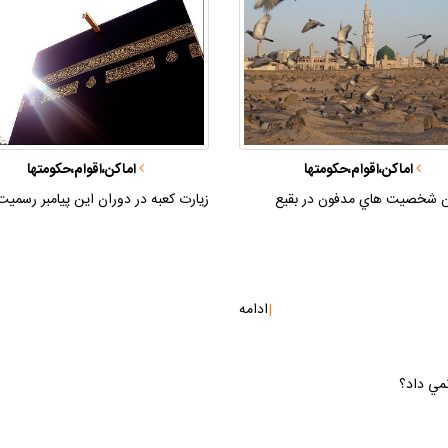
اماكن،اقوام،حكومتها
اماكن،اقوام،حكومتها
ن شخصيت هاي مدفون در بقيع
زيارت كعبه در دوران اين پيامبر رسمي
|
ادامه
نمي داد؟