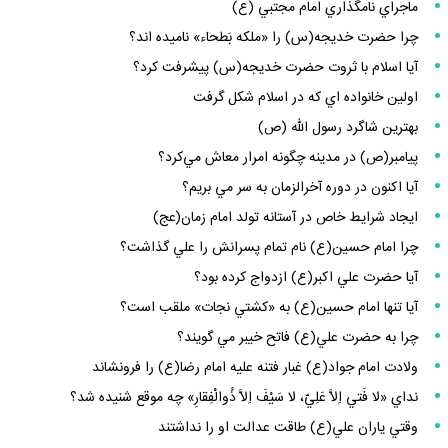
ماجراي نامگذاري امام مجتبي (ع)
چرا حضرت خديجه(س) را «ملكه بَطحاء» ناميده اند؟
آيا اسلام با ثروت حضرت خديجه(س) پيشرفت كرد؟
اولين خانواده اي كه در اسلام شكل گرفت
بهترين شاگرد رسول الله (ص)
پيامبر(ص) در مدينه چگونه امرار معاش مي‌كرد؟
آيا اكنون در دوره آخرالزمان به سر مي بريم؟
ايجاد شرايط خاص در آستانه تولد امام زمان(عج)
چرا امام حسين(ع) نام تمام پسرانش را علي گذاشت؟
آيا حضرت علي اكبر(ع) ازدواج كرده بود؟
آيا تنها امام حسين(ع) به «كشتي نجات» ملقب است؟
چرا به حضرت علي(ع) فاتح خيبر مي گويند؟
ولادت امام جواد(ع) غبار فتنه عليه امام رضا(ع) را فرونشاند
نداي «لا فَتي اِلاَّ عَلِيّ، لا سَيْفَ اِلاَّ ذُوالْفِقارِ» چه موقع شنيده شد؟
وقتي ياران علي(ع) طاقت عدالت او را نداشتند