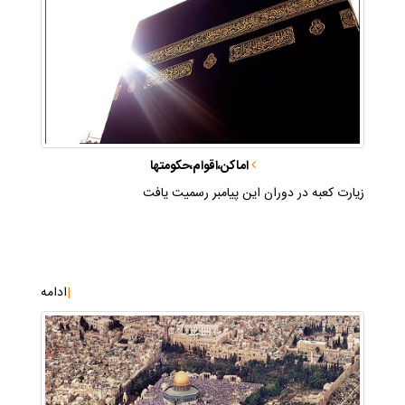
اماكن،اقوام،حكومتها
زيارت كعبه در دوران اين پيامبر رسميت يافت
|
ادامه