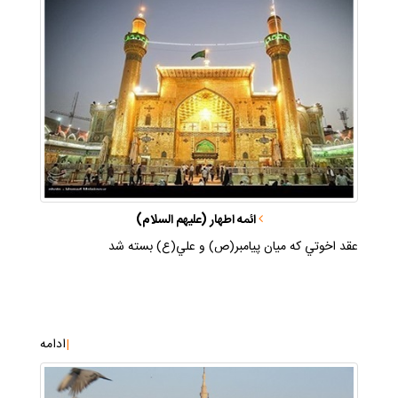
ائمه اطهار (عليهم السلام)
عقد اخوتي كه ميان پيامبر(ص) و علي(ع) بسته شد
|
ادامه