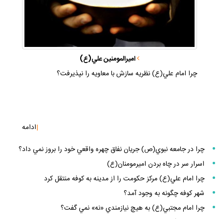
اميرالمومنين علي(ع)
چرا امام علي(ع) نظريه سازش با معاويه را نپذيرفت؟
|
ادامه
چرا در جامعه نبوي(ص) جريان نفاق چهره واقعي خود را بروز نمي داد؟
اسرار سر در چاه بردن اميرمومنان(ع)
چرا امام علي(ع) مركز حكومت را از مدينه به كوفه منتقل كرد
شهر كوفه چگونه به وجود آمد؟
چرا امام مجتبي(ع) به هيچ نيازمندي «نه» نمي گفت؟