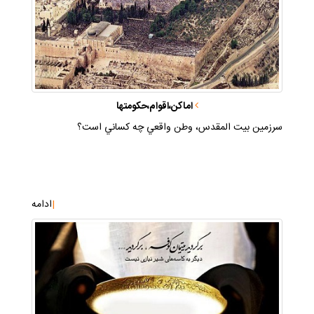
اماكن،اقوام،حكومتها
سرزمين بيت المقدس، وطن واقعي چه كساني است؟
|
ادامه