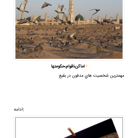
اماكن،اقوام،حكومتها
مهمترين شخصيت هاي مدفون در بقيع
|
ادامه