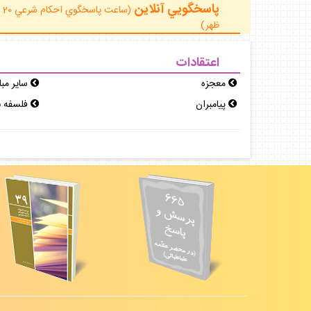
پاسخگويي آنلاين
ظهر)
اعتقادات
معجزه
ساير مب
پيامبران
فلسفه ن