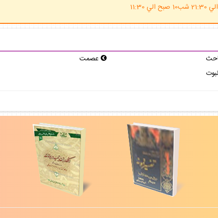
(ساعت پاسخگوي احكام شرعي 20 الي 21:30 شب10 صبح الي 11:30
احث
عصمت
بوت