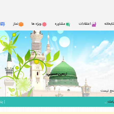
تابخانه
اعتقادات
مشاوره
ويژه ها
نماز
اربعين حسيني
طمع نيست
_
|
پنج ش