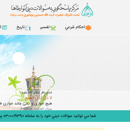
احكام شرعي
تفسير
تاريخ
ك
امام باقر سلام الله عليه :
لا ذُلَّ كَذُلِّ الطَّمَعِ
هيچ خوارى و ذلتى مانند خوارى 
ميزان الحكمة: ح 6734
شما مي توانيد سوالات ديني خود را به سامانه «30001939» پيامك كنيد