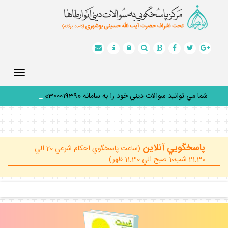
Toggle
gation
شما مي توانيد سوالات ديني خود را به سامانه «30001939» پي
_
پاسخگويي آنلاين
(ساعت پاسخگوي احكام شرعي 20 الي
21:30 شب10 صبح الي 11:30 ظهر)