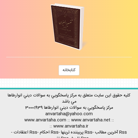
كتابخانه
كليه حقوق اين سايت متعلق به مركز پاسخگويي به سوالات ديني انوارطاها
مي باشد
مركز پاسخگويي به سوالات ديني
انوارطاها
30001939
anvartaha@yahoo.com
www.anvartaha.com
::
www.anvartaha.net
::
::
www.anvartaha.ir
Rss آخرين مطالب
-
Rss پربيننده ترينها
-
Rss احكام
-
Rss اعتقادات
-