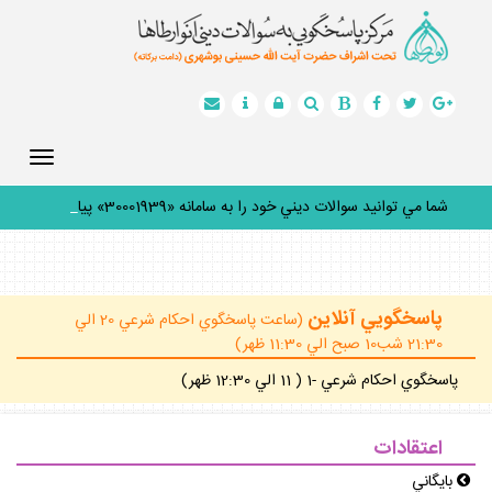
Toggle
gation
شما مي توانيد سوالات ديني خود را به سامانه «30001939» پيامك
_
پاسخگويي آنلاين
(ساعت پاسخگوي احكام شرعي 20 الي
21:30 شب10 صبح الي 11:30 ظهر)
پاسخگوي احكام شرعي -1 ( 11 الي 12:30 ظهر)
اعتقادات
بايگاني