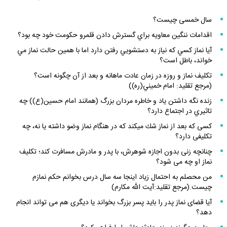
سال خمسى چيست؟
اقدامات ننگين معاويه براي گسترش دادن قلمرو حكومت خود چه بود؟
آيا نماز كسي كه نياز به دستشويي رفتن دارد اما با همين حالت نماز مي
خواند، باطل است؟
تكليف نماز و روزه در زمان عادت ماهانه و بعد از آن چگونه است؟
(مرجع تقليد: امام خميني(ره))
زنده نگه داشتن ياد و خاطره مردان بزرگ (همانند امام حسين(ع)) چه
تاثيري در اجتماع دارد؟
كسى كه بعد از نماز شك ميكند كه در هنگام نماز وضو داشته يا نه، چه
تكليفى دارد؟
چنانچه زنى بدون اجازه شوهرش، با پدر و مادرش مسافرت كند؛ تكليف
نماز او چه مى‏ شود؟
من محصلم به احتمال زياد اينجا سه سال درس بخوانم حكم نمازم
چيست.(مرجع تقليد:آيت الله مكارم)
آيا قضاى نماز پدر را بايد پسر بزرگ بخواند يا ديگرى هم مى ‏تواند انجام
دهد؟