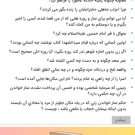
معاويه چگونه زمينه حادثه عاشورا را فراهم كرد؟
چرا اعراب جاهلى دخترانشان را زنده بگور مى كردند؟
آيا مى ‏توانم براى نماز و روزه‏ هايى كه از من قضا شده، كسى را اجير
بگيرم و يا دوستانم به من كمك كنند؟
متوكل با قبر امام حسين عليه‌السلام چه كرد؟
اولين كساني كه درباره قيام سيدالشهدا كتاب نوشتند چه كساني بودند؟
اگر زن بدون اجازه شوهر نذر كند روزه بگيرد؛ آيا روزه ‏اش صحيح است؟
عمر سعد چگونه و به دست چه كسي كشته شد؟
واقعه تلخ و دردناك حرّه چگونه و در چه سالي اتفاق افتاد؟
اسرا را از چه راهي به شام بردند؟ نام اين مكان‌ها جايي آمده است؟
زمينى كه سرمايه شخصى بوده و خمس آن پرداخت نشده، نماز خواندن
در آن، چه حكمى دارد؟
حكم نماز خواندن زني كه در يك مكان جلوتر از مرد يا محاذي آن بايستد
بدون اينكه بينشان حجاب يا مانعي باشد ، چيست ؟
بيشتر