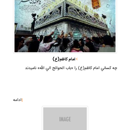
امام كاظم(ع)
چه كساني امام كاظم(ع) را «باب الحوائج الي الله» ناميدند
|
ادامه