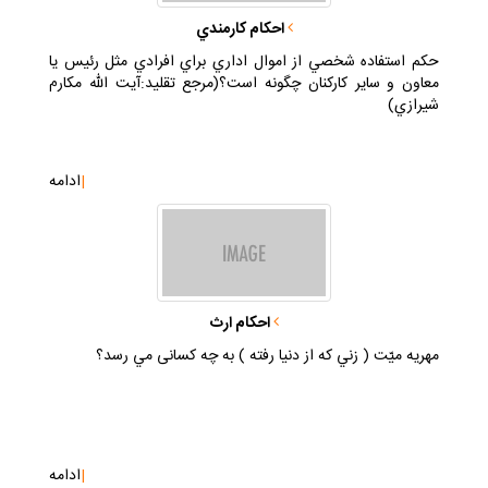
احكام كارمندي
حكم استفاده شخصي از اموال اداري براي افرادي مثل رئيس يا
معاون و ساير كاركنان چگونه است؟(مرجع تقليد:آيت الله مكارم
شيرازي)
|
ادامه
احكام ارث
مهريه ميّت ( زني كه از دنيا رفته ) به چه كسانى مي رسد؟
|
ادامه