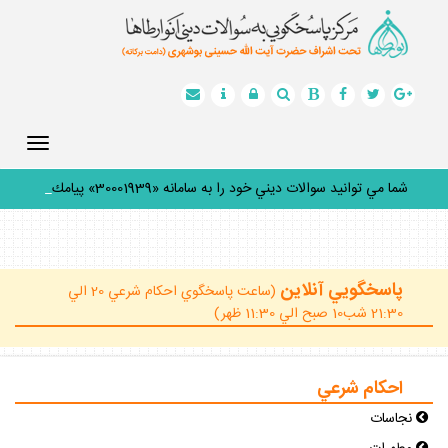
Toggle
gation
شما مي توانيد سوالات ديني خود را به سامانه «30001939» پيامك
ك
_
پاسخگويي آنلاين
(ساعت پاسخگوي احكام شرعي 20 الي
21:30 شب10 صبح الي 11:30 ظهر)
احكام شرعي
نجاسات