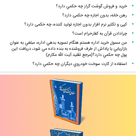
خريد و فروش گوشت گراز چه حكمي دارد؟
رهن خانه، بدون اجاره چه حكمى دارد؟
كپى و تكثير نرم افزار بدون اجازه توليد كننده، چه حكمى دارد؟
چرادادن قرآن به كفارحرام است؟
من مسول خريد اداره هستم هنگام تسويه بدهي اداره، مبلغي به عنوان
بازاريابي يا پاداش از طرف فروشنده به بنده داده مي شود، دريافت اين
پول چه حكمي دارد؟(مرجع تقليد:آيت الله مكارم)
استفاده از كارت سوخت خودروي ديگران چه حكمي دارد؟