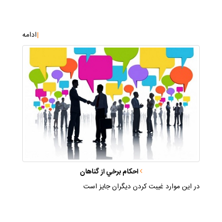
|
ادامه
احكام برخي از گناهان
در اين موارد غيبت كردن ديگران جايز است