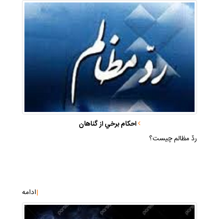
احكام برخي از گناهان
ردّ مظالم چيست؟
|
ادامه